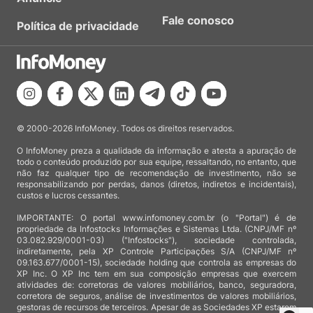
Fale conosco
Política de privacidade
© 2000-2026 InfoMoney. Todos os direitos reservados.
O InfoMoney preza a qualidade da informação e atesta a apuração de
todo o conteúdo produzido por sua equipe, ressaltando, no entanto, que
não faz qualquer tipo de recomendação de investimento, não se
responsabilizando por perdas, danos (diretos, indiretos e incidentais),
custos e lucros cessantes.
IMPORTANTE: O portal www.infomoney.com.br (o "Portal") é de
propriedade da Infostocks Informações e Sistemas Ltda. (CNPJ/MF nº
03.082.929/0001-03) ("Infostocks"), sociedade controlada,
indiretamente, pela XP Controle Participações S/A (CNPJ/MF nº
09.163.677/0001-15), sociedade holding que controla as empresas do
XP Inc. O XP Inc tem em sua composição empresas que exercem
atividades de: corretoras de valores mobiliários, banco, seguradora,
corretora de seguros, análise de investimentos de valores mobiliários,
gestoras de recursos de terceiros. Apesar de as Sociedades XP estarem