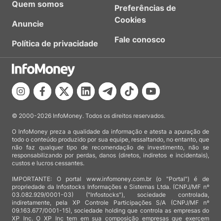
Quem somos
Preferências de
Cookies
Anuncie
Fale conosco
Política de privacidade
© 2000-2026 InfoMoney. Todos os direitos reservados.
O InfoMoney preza a qualidade da informação e atesta a apuração de
todo o conteúdo produzido por sua equipe, ressaltando, no entanto, que
não faz qualquer tipo de recomendação de investimento, não se
responsabilizando por perdas, danos (diretos, indiretos e incidentais),
custos e lucros cessantes.
IMPORTANTE: O portal www.infomoney.com.br (o "Portal") é de
propriedade da Infostocks Informações e Sistemas Ltda. (CNPJ/MF nº
03.082.929/0001-03) ("Infostocks"), sociedade controlada,
indiretamente, pela XP Controle Participações S/A (CNPJ/MF nº
09.163.677/0001-15), sociedade holding que controla as empresas do
XP Inc. O XP Inc tem em sua composição empresas que exercem