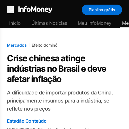
Planilha grátis
Menu
Início
Últimas Notícias
Meu InfoMoney
Me
Mercados
Efeito dominó
Crise chinesa atinge
indústrias no Brasil e deve
afetar inflação
A dificuldade de importar produtos da China,
principalmente insumos para a indústria, se
reflete nos preços
Estadão Conteúdo