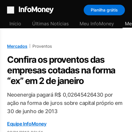
Planilha grátis
Menu
Início
Últimas Notícias
Meu InfoMoney
Me
Mercados
Proventos
Confira os proventos das
empresas cotadas na forma
“ex” em 2 de janeiro
Neoenergia pagará R$ 0,02645426430 por
ação na forma de juros sobre capital próprio em
30 de junho de 2013
Equipe InfoMoney