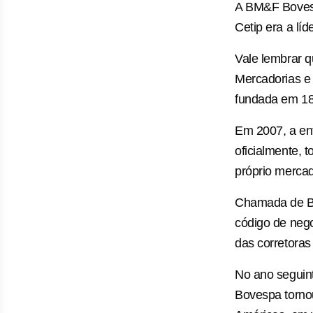
A BM&F Bovesp
Cetip era a lí
Vale lembrar 
Mercadorias e 
fundada em 18
Em 2007, a ent
oficialmente,
próprio merca
Chamada de Bo
código de neg
das corretoras
No ano seguin
Bovespa tornou