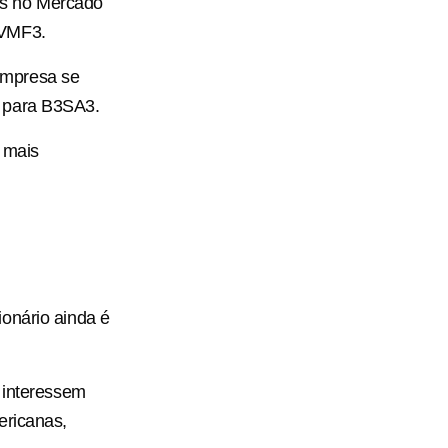
as no Mercado
BVMF3.
empresa se
u para B3SA3.
 mais
onário ainda é
e interessem
ericanas,