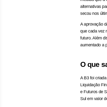
alternativas pa
secou nos últi
A aprovação d
que cada vez m
futuro. Além d
aumentado a pr
O que s
A B3 foi criad
Liquidação Fi
e Futuros de 
Sul em valor 