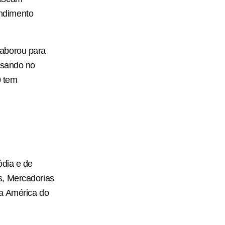
endimento
laborou para
nsando no
0 tem
ódia e de
s, Mercadorias
da América do