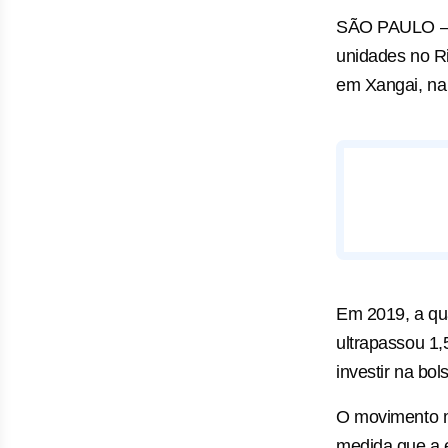
SÃO PAULO —
unidades no Ri
em Xangai, na 
Em 2019, a qu
ultrapassou 1,
investir na bol
O movimento m
medida que a 