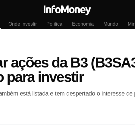
Onde Investir
Política
Economia
Mundo
Mi
 ações da B3 (B3SA3)
 para investir
também está listada e tem despertado o interesse de 