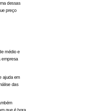
 uma dessas
que preço
de médio e
 a empresa
ue ajuda em
nálise das
 também
ham que é hora