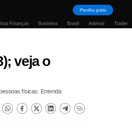
Planilha grátis
nhas Finanças
Business
Brasil
Advisor
Trader
; veja o
pessoas físicas. Entenda