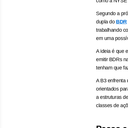
como a NYSE 
Segundo a pró
dupla do
BDR
trabalhando co
em uma possív
A ideia é que 
emitir BDRs na
tenham que faz
A B3 enfrenta
orientados par
a estruturas d
classes de açõ