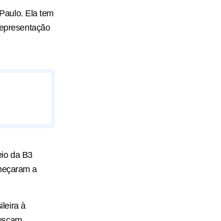
 Paulo. Ela tem
 representação
eio da B3
omeçaram a
leira à
buscam