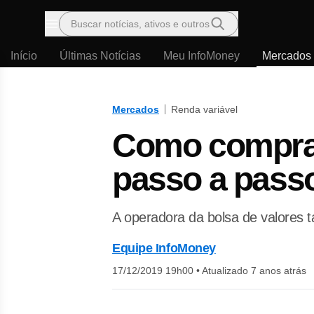
Buscar notícias, ativos e outros
Menu
Início
Últimas Notícias
Meu InfoMoney
Mercados
Mercados
Renda variável
Como comprar
passo a passo
A operadora da bolsa de valores 
Equipe InfoMoney
17/12/2019 19h00
•
Atualizado 7 anos atrás