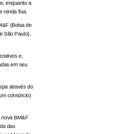
os, enquanto a
e renda fixa.
M&F (Bolsa de
e São Paulo),
rativos e,
iadas em seu
spa através do
um consórcio)
 a nova BM&F
nda das