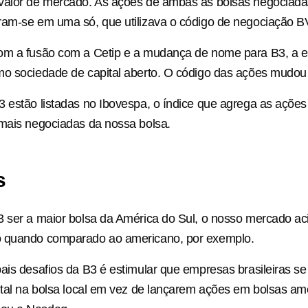
valor de mercado. As ações de ambas as bolsas negociad
ram-se em uma só, que utilizava o código de negociação 
om a fusão com a Cetip e a mudança de nome para B3, a 
mo sociedade de capital aberto. O código das ações mudo
 estão listadas no Ibovespa, o índice que agrega as ações
mais negociadas da nossa bolsa.
s
 ser a maior bolsa da América do Sul, o nosso mercado aci
 quando comparado ao americano, por exemplo.
ais desafios da B3 é estimular que empresas brasileiras s
ital na bolsa local em vez de lançarem ações em bolsas am