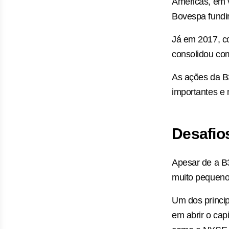
Américas, em 
Bovespa fundi
Já em 2017, c
consolidou co
As ações da B3
importantes e 
Desafio
Apesar de a B3
muito pequeno
Um dos princip
em abrir o cap