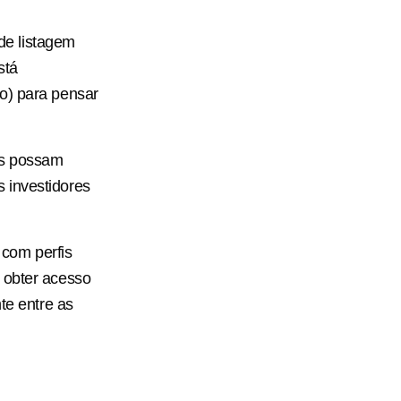
de listagem
stá
o) para pensar
os possam
 investidores
com perfis
 obter acesso
te entre as