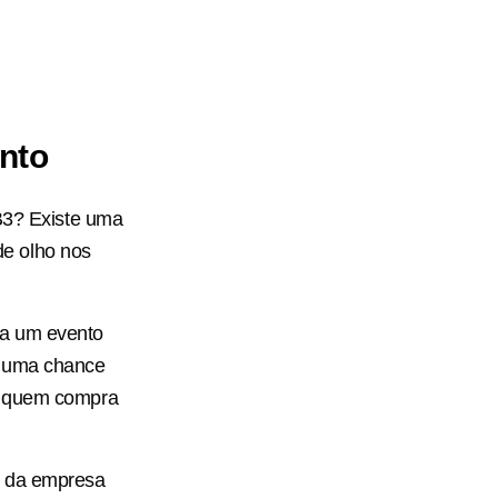
ento
 B3? Existe uma
 de olho nos
 a um evento
r uma chance
de quem compra
o da empresa