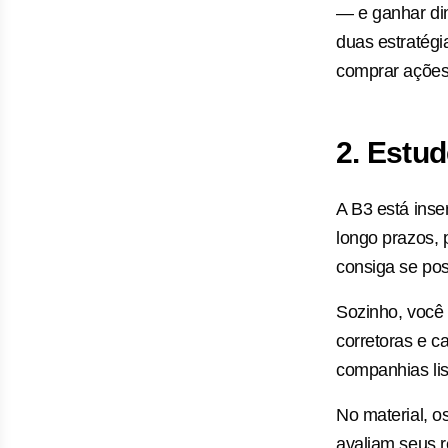
— e ganhar din
duas estratégi
comprar ações
2. Estud
A B3 está ins
longo prazos, 
consiga se pos
Sozinho, você
corretoras e c
companhias lis
No material, 
avaliam seus r