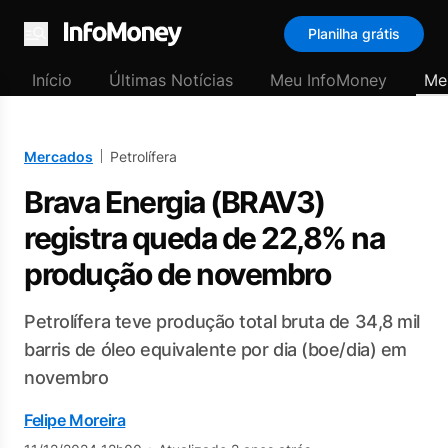
Planilha grátis
Menu
Início
Últimas Notícias
Meu InfoMoney
Me
Mercados
Petrolífera
Brava Energia (BRAV3)
registra queda de 22,8% na
produção de novembro
Petrolífera teve produção total bruta de 34,8 mil
barris de óleo equivalente por dia (boe/dia) em
novembro
Felipe Moreira