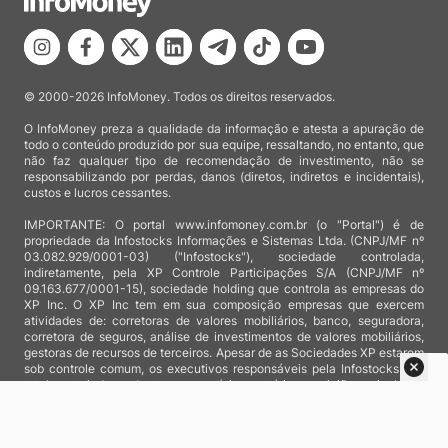
© 2000-2026 InfoMoney. Todos os direitos reservados.
O InfoMoney preza a qualidade da informação e atesta a apuração de
todo o conteúdo produzido por sua equipe, ressaltando, no entanto, que
não faz qualquer tipo de recomendação de investimento, não se
responsabilizando por perdas, danos (diretos, indiretos e incidentais),
custos e lucros cessantes.
IMPORTANTE: O portal www.infomoney.com.br (o "Portal") é de
propriedade da Infostocks Informações e Sistemas Ltda. (CNPJ/MF nº
03.082.929/0001-03) ("Infostocks"), sociedade controlada,
indiretamente, pela XP Controle Participações S/A (CNPJ/MF nº
09.163.677/0001-15), sociedade holding que controla as empresas do
XP Inc. O XP Inc tem em sua composição empresas que exercem
atividades de: corretoras de valores mobiliários, banco, seguradora,
corretora de seguros, análise de investimentos de valores mobiliários,
gestoras de recursos de terceiros. Apesar de as Sociedades XP estarem
sob controle comum, os executivos responsáveis pela Infostocks são
totalmente independentes e as notícias, matérias e opiniões veiculadas
no Portal não são, sob qualquer aspecto, direcionadas e/ou
influenciadas por relatórios de análise produzidos por áreas técnicas
das empresas do XP Inc, nem por decisões comerciais e de negócio de