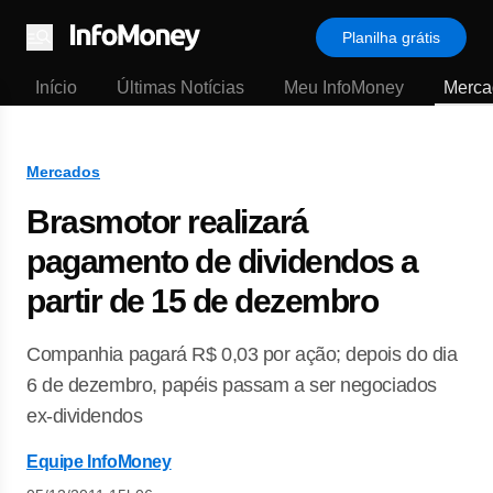
Planilha grátis
Menu
Início
Últimas Notícias
Meu InfoMoney
Merca
Mercados
Brasmotor realizará
pagamento de dividendos a
partir de 15 de dezembro
Companhia pagará R$ 0,03 por ação; depois do dia
6 de dezembro, papéis passam a ser negociados
ex-dividendos
Equipe InfoMoney