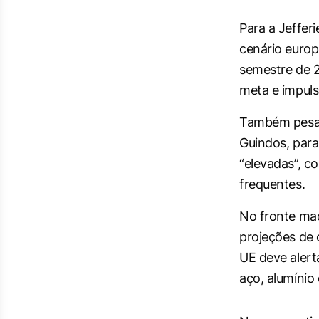
Para a Jeffer
cenário europ
semestre de 2
meta e impulso
Também pesar
Guindos, para
“elevadas”, c
frequentes.
No fronte ma
projeções de 
UE deve alert
aço, alumínio