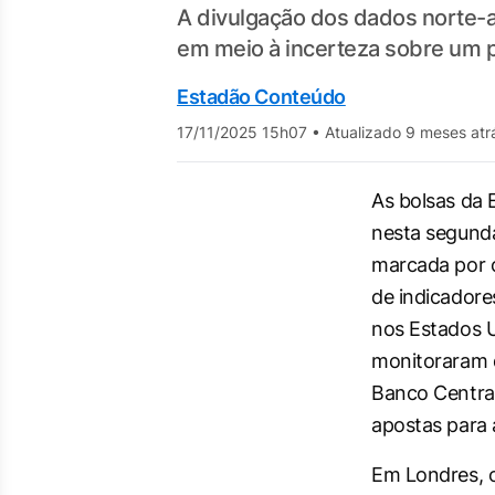
A divulgação dos dados norte
em meio à incerteza sobre um p
Estadão Conteúdo
17/11/2025 15h07
•
Atualizado 9 meses atr
As bolsas da
nesta segunda
marcada por c
de indicador
nos Estados 
monitoraram d
Banco Central
apostas para a
Em Londres, o