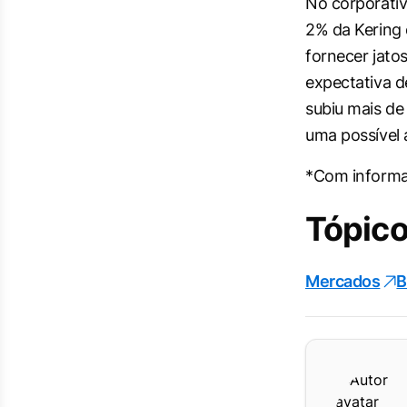
No corporativ
2% da Kering 
fornecer jato
expectativa d
subiu mais de
uma possível 
*Com inform
Tópico
Mercados
B