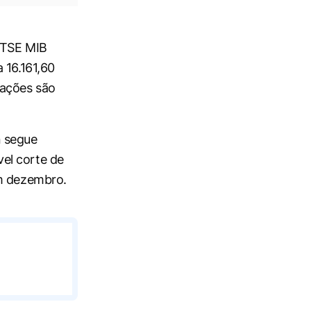
 FTSE MIB
 16.161,60
tações são
n segue
el corte de
em dezembro.