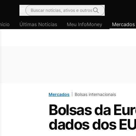
Buscar notícias, ativos e outros
Menu
nício
Últimas Notícias
Meu InfoMoney
Mercados
Mercados
Bolsas internacionais
Bolsas da Eu
dados dos EU