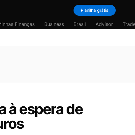
Planilha grátis
inhas Finanças
Business
Brasil
Advisor
Trade
 à espera de
uros