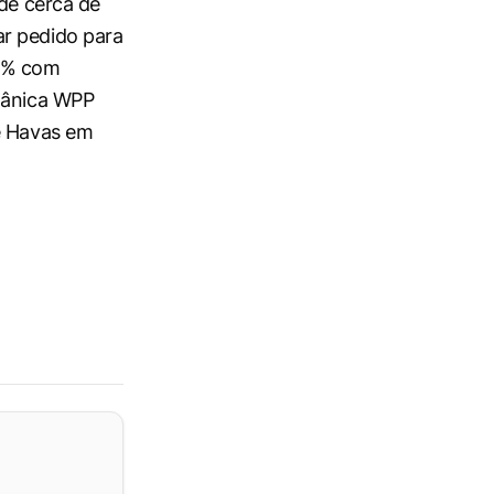
 de cerca de
ar pedido para
,3% com
itânica WPP
 e Havas em