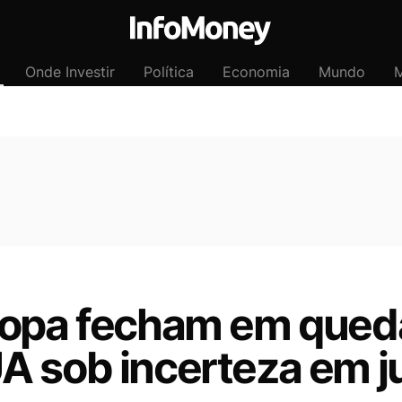
Onde Investir
Política
Economia
Mundo
M
ropa fecham em queda
A sob incerteza em j