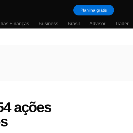
Planilha grátis
nhas Finanças
Business
Brasil
Advisor
Trader
54 ações
os