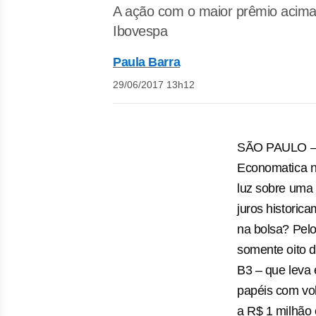
A ação com o maior prêmio acima d
Ibovespa
Paula Barra
29/06/2017 13h12
SÃO PAULO – U
Economatica ne
luz sobre uma 
juros historica
na bolsa? Pelo
somente oito d
B3 – que leva
papéis com vol
a R$ 1 milhão