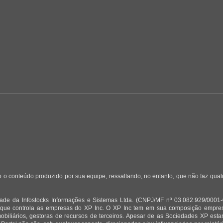
 o conteúdo produzido por sua equipe, ressaltando, no entanto, que não faz qua
de da Infostocks Informações e Sistemas Ltda. (CNPJ/MF nº 03.082.929/0001-03)
 que controla as empresas do XP Inc. O XP Inc tem em sua composição empresas
mobiliários, gestoras de recursos de terceiros. Apesar de as Sociedades XP est