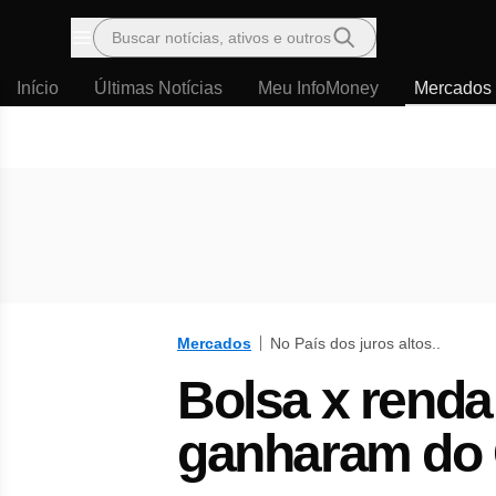
Buscar notícias, ativos e outros
Menu
Início
Últimas Notícias
Meu InfoMoney
Mercados
Mercados
No País dos juros altos..
Bolsa x renda
ganharam do 