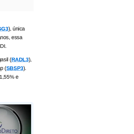
GG3
), única
anos, essa
CDI.
sil (
RADL3
),
p (
SBSP3
).
01,55% e