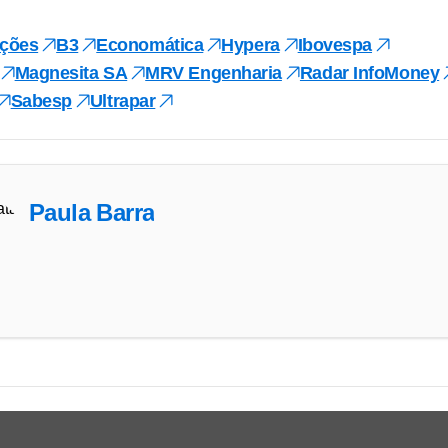
ções
B3
Economática
Hypera
Ibovespa
Magnesita SA
MRV Engenharia
Radar InfoMoney
Sabesp
Ultrapar
Paula Barra