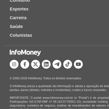
Consumo
Esportes
Carreira
Saúde
Colunistas
© 2000-2026 InfoMoney. Todos os direitos reservados.
O InfoMoney preza a qualidade da informação e atesta a apuração de todo
perdas, danos (diretos, indiretos e incidentais), custos e lucros cessantes.
IMPORTANTE: O portal www.infomoney.com.br (o "Portal") é de proprieda
Participações S/A (CNPJ/MF nº 09.163.677/0001-15), sociedade holding
seguradora, corretora de seguros, análise de investimentos de valores 