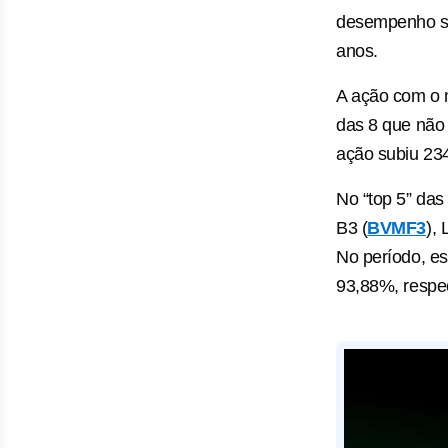
desempenho su
anos.
A ação com o 
das 8 que não 
ação subiu 23
No “top 5” das
B3 (
BVMF3
),
No período, e
93,88%, respe