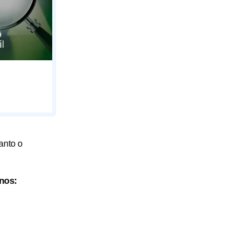
anto o
anos: