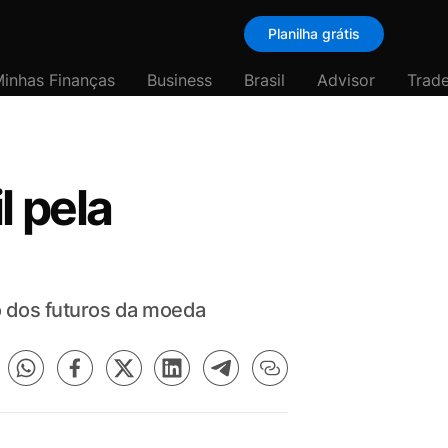
Planilha grátis
inhas Finanças
Business
Brasil
Advisor
Trade
l pela
o dos futuros da moeda