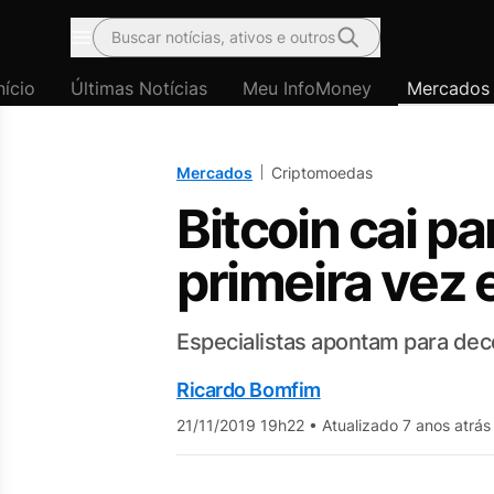
Buscar notícias, ativos e outros
Menu
nício
Últimas Notícias
Meu InfoMoney
Mercados
Mercados
Criptomoedas
Bitcoin cai p
primeira vez
Especialistas apontam para de
Ricardo Bomfim
21/11/2019 19h22
•
Atualizado 7 anos atrás