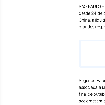
SÃO PAULO – O
desde 24 de o
China, a liqu
grandes respo
Segundo Fabrí
associada a u
final de outu
acelerassem a