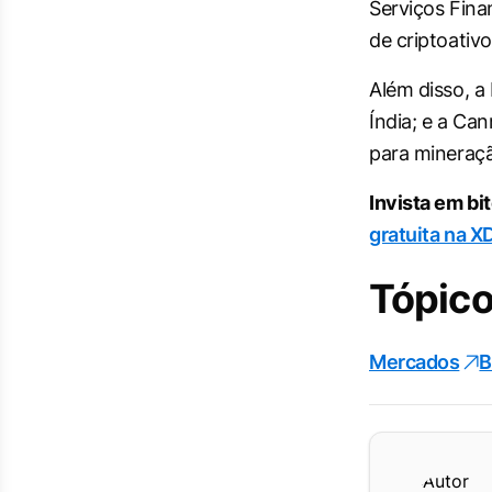
Serviços Finan
de criptoativ
Além disso, a
Índia; e a Ca
para mineraçã
Invista em bi
gratuita na X
Tópico
Mercados
B