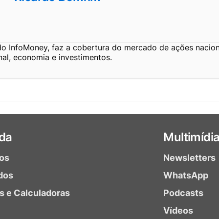
do InfoMoney, faz a cobertura do mercado de ações nacion
nal, economia e investimentos.
da
Multimídi
ios
Newsletters
dos
WhatsApp
as e Calculadoras
Podcasts
Vídeos