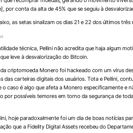
am que recomprar moedas, gerando o movimento invers
e
], por conta da alta de 45% que se seguiu à desvaloriza
ixo, as setas sinalizam os dias 21 e 22 dos últimos três
o)
tilidade técnica, Pellini não acredita que haja algum mot
ue leve à desvalorização do Bitcoin.
e da criptomoeda Monero foi hackeado com um vírus de
das carteiras digitais dos usuários. Tota e Pellini, cont
 o caso é algo que afeta a Monero especificamente e 
io por possíveis temores em torno da segurança de to
ini, hoje paradoxalmente foi um dia de boas notícias par
ção que a Fidelity Digital Assets recebeu do Departam