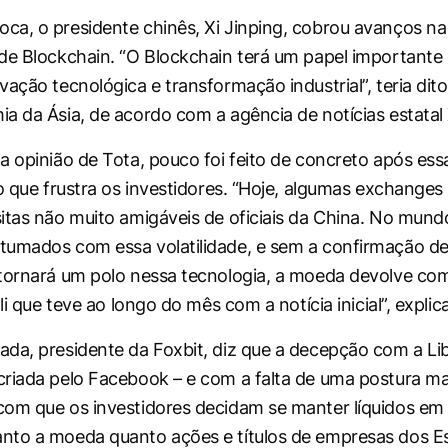
a, o presidente chinês, Xi Jinping, cobrou avanços na
de Blockchain. “O Blockchain terá um papel importante
ação tecnológica e transformação industrial”, teria dito 
a da Ásia, de acordo com a agência de notícias estatal
a opinião de Tota, pouco foi feito de concreto após ess
o que frustra os investidores. “Hoje, algumas
exchanges
itas não muito amigáveis de oficiais da China. No mundo
umados com essa volatilidade, e sem a confirmação de
 tornará um polo nessa tecnologia, a moeda devolve c
ali que teve ao longo do mês com a notícia inicial”, explica
da, presidente da Foxbit, diz que a decepção com a Lib
riada pelo Facebook – e com a falta de uma postura mai
om que os investidores decidam se manter líquidos em 
nto a moeda quanto ações e títulos de empresas dos E