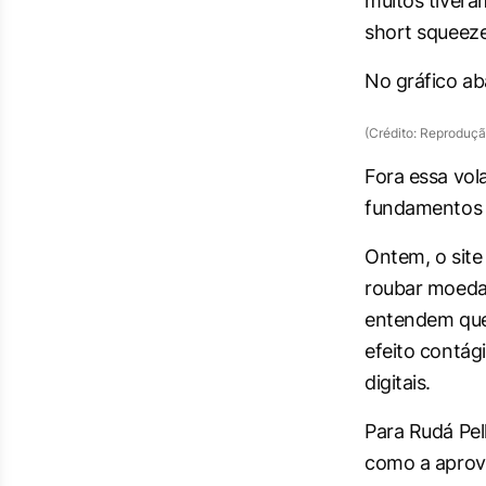
muitos tiver
short squeez
No gráfico aba
(Crédito: Reproduçã
Fora essa vola
fundamentos q
Ontem, o sit
roubar moedas 
entendem que
efeito contág
digitais.
Para Rudá Pell
como a aprova