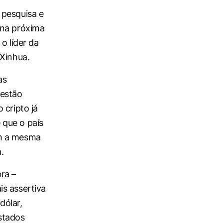
 pesquisa e
 na próxima
o líder da
 Xinhua.
as
estão
 cripto já
 que o país
om a mesma
.
ra –
s assertiva
dólar,
stados