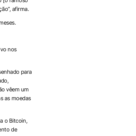
o [o famoso
ção”, afirma.
 meses.
ivo nos
senhado para
udo,
não vêem um
das as moedas
a o Bitcoin,
ento de