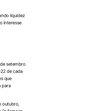
ando liquidez
 interesse
esde setembro
-22 de cada
es que
a para
m outubro,