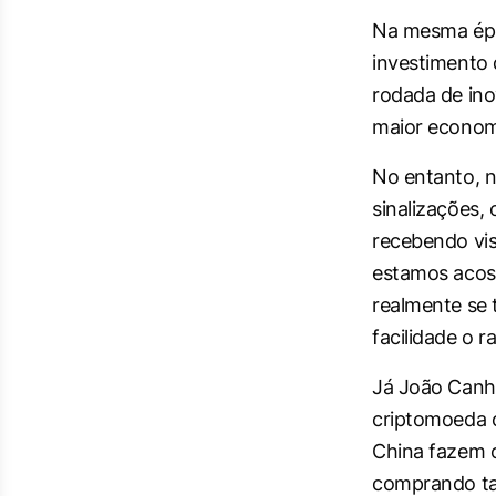
Na mesma époc
investimento 
rodada de inov
maior economi
No entanto, n
sinalizações, 
recebendo vis
estamos acost
realmente se
facilidade o r
Já João Canha
criptomoeda c
China fazem c
comprando ta