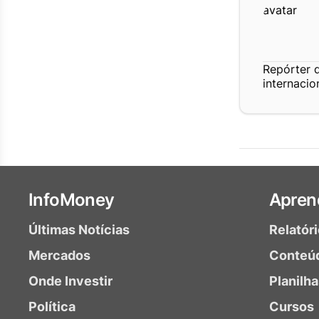
Repórter 
internacio
InfoMoney
Apren
Últimas Notícias
Relatór
Mercados
Conteú
Onde Investir
Planilh
Política
Cursos