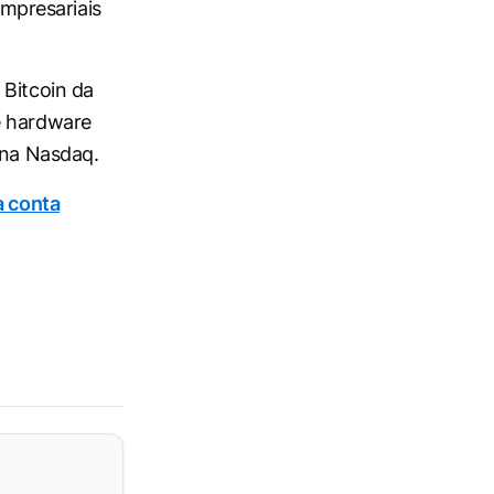
empresariais
 Bitcoin da
e hardware
 na Nasdaq.
a conta