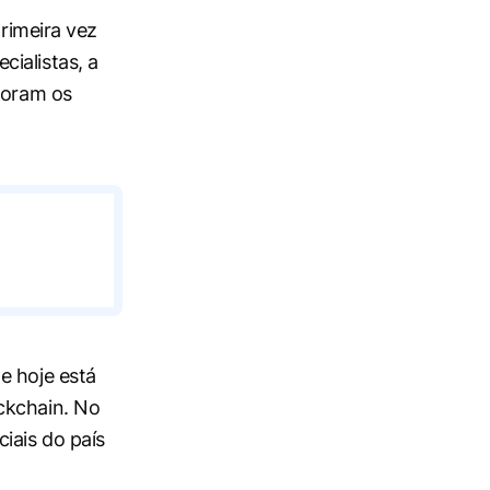
primeira vez
ialistas, a
foram os
e hoje está
ckchain. No
iais do país