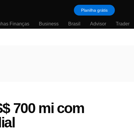
Planilha grátis
nhas Finanças
Business
Brasil
Advisor
Trader
S$ 700 mi com
ial