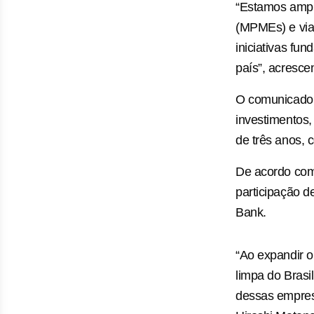
“Estamos ampl
(MPMEs) e viab
iniciativas fu
país”, acresce
O comunicado 
investimentos
de três anos,
De acordo com
participação d
Bank.
“Ao expandir o
limpa do Brasi
dessas empresa