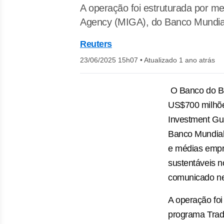
A operação foi estruturada por m
Agency (MIGA), do Banco Mundia
Reuters
23/06/2025 15h07
•
Atualizado 1 ano atrás
O Banco do Br
US$700 milhões
Investment Gu
Banco Mundial
e médias empr
sustentáveis n
comunicado ne
A operação foi
programa Trad