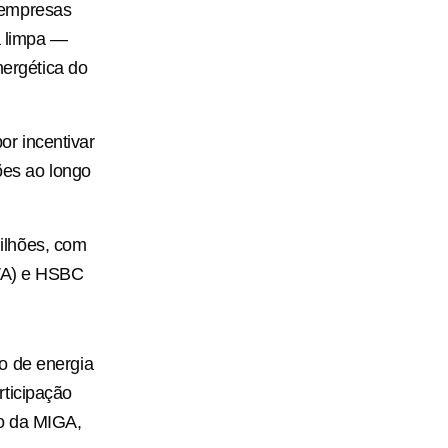
 empresas
a limpa —
nergética do
r incentivar
es ao longo
ilhões, com
BVA) e HSBC
o de energia
rticipação
vo da MIGA,