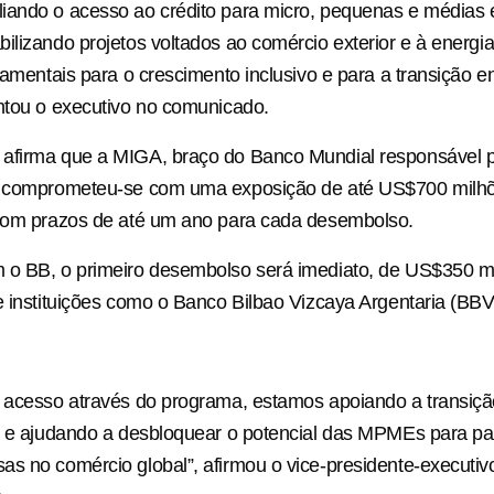
iando o acesso ao crédito para micro, pequenas e médias
ilizando projetos voltados ao comércio exterior e à energi
ndamentais para o crescimento inclusivo e para a transição e
ntou o executivo no comunicado.
afirma que a MIGA, braço do Banco Mundial responsável po
, comprometeu-se com uma exposição de até US$700 milhõ
 com prazos de até um ano para cada desembolso.
 o BB, o primeiro desembolso será imediato, de US$350 m
e instituições como o Banco Bilbao Vizcaya Argentaria (B
 acesso através do programa, estamos apoiando a transiçã
l e ajudando a desbloquear o potencial das MPMEs para pa
s no comércio global”, afirmou o vice-presidente-executi