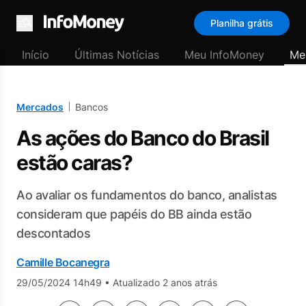
Planilha grátis
Menu
Início
Últimas Notícias
Meu InfoMoney
Me
Mercados
Bancos
As ações do Banco do Brasil
estão caras?
Ao avaliar os fundamentos do banco, analistas
consideram que papéis do BB ainda estão
descontados
Camille Bocanegra
29/05/2024 14h49
•
Atualizado 2 anos atrás