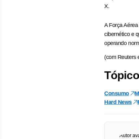
X.
A Força Aérea 
cibernético e 
operando norm
(com Reuters 
Tópico
Consumo
M
Hard News