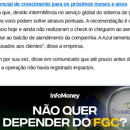
ncial de crescimento para os próximos meses e anos
a que, devido intermitência no serviço global do sistema de
ns voos podem sofrer atrasos pontuais. A recomendação é q
oo hoje e ainda não realizaram o check-in cheguem ao aer
-se ao balcão de atendimento da companhia. A Azul lament
usados aos clientes”, disse a empresa.
 por sua vez, disse em comunicado que até pouco antes d
9, a operação não havia registrado impactos.