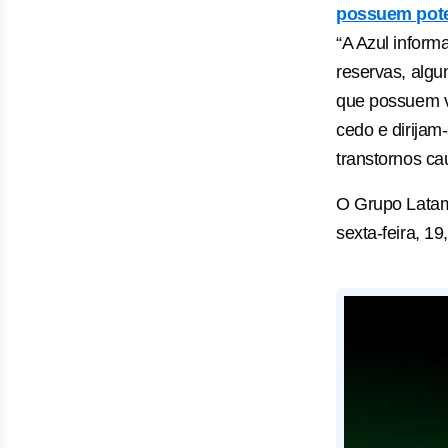
possuem pote
“A Azul inform
reservas, algu
que possuem v
cedo e dirijam
transtornos ca
O Grupo Latam
sexta-feira, 1