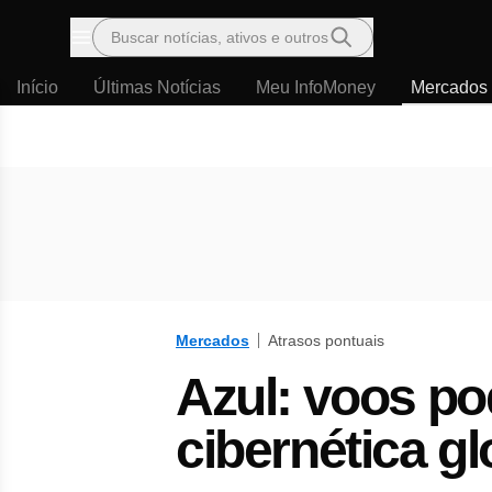
Buscar notícias, ativos e outros
Menu
Início
Últimas Notícias
Meu InfoMoney
Mercados
Mercados
Atrasos pontuais
Azul: voos po
cibernética g