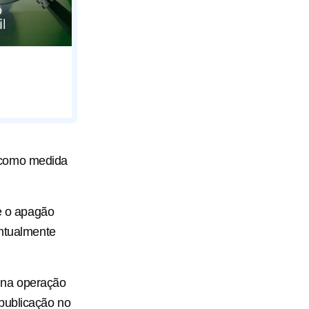
 como medida
ue o apagão
ontualmente
 na operação
publicação no