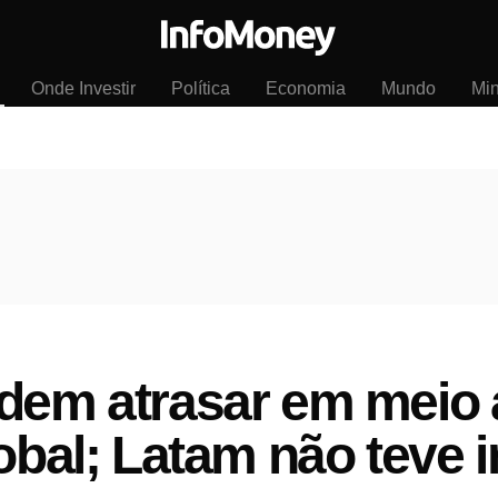
Onde Investir
Política
Economia
Mundo
Mi
dem atrasar em meio a
lobal; Latam não teve