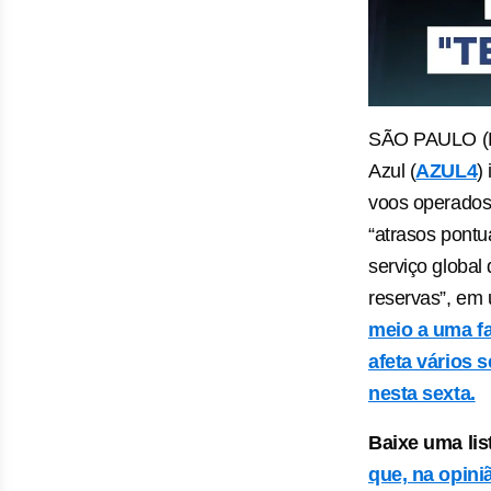
SÃO PAULO (R
Azul (
AZUL4
)
voos operados
“atrasos pontua
serviço global
reservas”, em
meio a uma fa
afeta vários 
nesta sexta.
Baixe uma lis
que, na opini