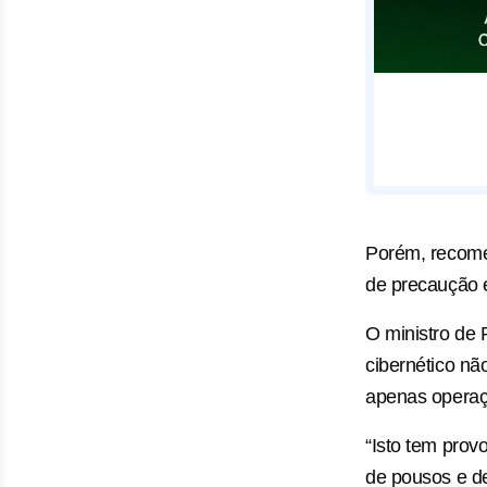
Porém, recome
de precaução e
O ministro de 
cibernético nã
apenas operaç
“Isto tem pro
de pousos e de