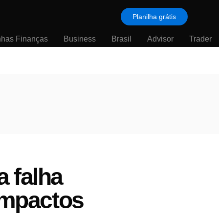
Planilha grátis
nhas Finanças
Business
Brasil
Advisor
Trader
 falha
 impactos