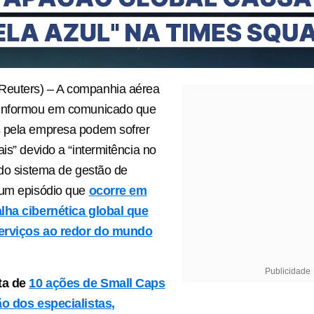
euters) – A companhia aérea
 informou em comunicado que
 pela empresa podem sofrer
is” devido a “intermitência no
 do sistema de gestão de
 um episódio que
ocorre em
lha cibernética global que
serviços ao redor do mundo
Publicidade
ta de
10 ações de Small Caps
ão dos especialistas,