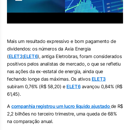
Mais um resultado expressivo e bom pagamento de
dividendos: os números da Axia Energia
(
ELET3
;
ELET6
), antiga Eletrobras, foram considerados
positivos pelos analistas de mercado, o que se refletiu
nas ações da ex-estatal de energia, ainda que
fechando longe das máximas. Os ativos
ELET3
subiram 0,76% (R$ 58,20) e
ELET6
avançou 0,84% (R$
61,45).
A
companhia registrou um lucro líquido ajustado
de R$
2,2 bilhões no terceiro trimestre, uma queda de 68%
na comparação anual.