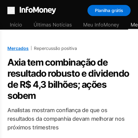
Planilha grátis
Menu
Início
Últimas Notícias
Meu InfoMoney
Me
Mercados
Repercussão positiva
Axia tem combinação de
resultado robusto e dividendo
de R$ 4,3 bilhões; ações
sobem
Analistas mostram confiança de que os
resultados da companhia devam melhorar nos
próximos trimestres