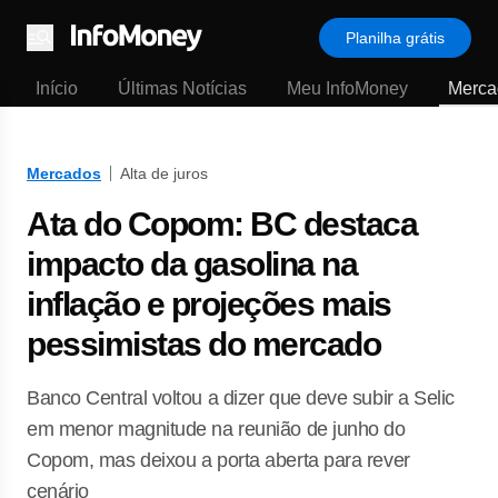
Planilha grátis
Menu
Início
Últimas Notícias
Meu InfoMoney
Merca
Mercados
Alta de juros
Ata do Copom: BC destaca
impacto da gasolina na
inflação e projeções mais
pessimistas do mercado
Banco Central voltou a dizer que deve subir a Selic
em menor magnitude na reunião de junho do
Copom, mas deixou a porta aberta para rever
cenário