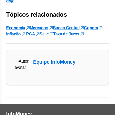
hoje
.
Tópicos relacionados
Economia
Mercados
Banco Central
Copom
Inflação
IPCA
Selic
Taxa de Juros
Equipe InfoMoney
InfoMoney