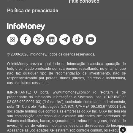
Fale conosco
Política de privacidade
© 2000-2026 InfoMoney. Todos os direitos reservados.
O InfoMoney preza a qualidade da informação e atesta a apuração de
todo o conteúdo produzido por sua equipe, ressaltando, no entanto, que
não faz qualquer tipo de recomendação de investimento, não se
responsabilizando por perdas, danos (diretos, indiretos e incidentais),
custos e lucros cessantes.
IMPORTANTE: O portal www.infomoney.com.br (o "Portal") é de
propriedade da Infostocks Informações e Sistemas Ltda. (CNPJ/MF nº
03.082.929/0001-03) ("Infostocks"), sociedade controlada, indiretamente,
pela XP Controle Participações S/A (CNPJ/MF nº 09.163.677/0001-15),
sociedade holding que controla as empresas do XP Inc. O XP Inc tem em
sua composição empresas que exercem atividades de: corretoras de
valores mobiliários, banco, seguradora, corretora de seguros, análise de
investimentos de valores mobiliários, gestoras de recursos de terceiros.
Apesar de as Sociedades XP estarem sob controle comum, os executivos