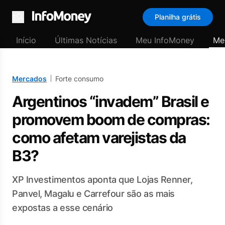
Planilha grátis
Menu
Início
Últimas Notícias
Meu InfoMoney
Me
Mercados
Forte consumo
Argentinos “invadem” Brasil e
promovem boom de compras:
como afetam varejistas da
B3?
XP Investimentos aponta que Lojas Renner,
Panvel, Magalu e Carrefour são as mais
expostas a esse cenário