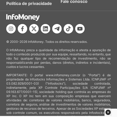
Fale conosco
Política de privacidade
© 2000-2026 InfoMoney. Todos os direitos reservados.
O InfoMoney preza a qualidade da informação e atesta a apuração de
todo o conteúdo produzido por sua equipe, ressaltando, no entanto, que
não faz qualquer tipo de recomendação de investimento, não se
responsabilizando por perdas, danos (diretos, indiretos e incidentais),
custos e lucros cessantes.
IMPORTANTE: O portal www.infomoney.com.br (o "Portal") é de
propriedade da Infostocks Informações e Sistemas Ltda. (CNPJ/MF nº
03.082.929/0001-03) ("Infostocks"), sociedade controlada,
indiretamente, pela XP Controle Participações S/A (CNPJ/MF nº
09.163.677/0001-15), sociedade holding que controla as empresas do
XP Inc. O XP Inc tem em sua composição empresas que exercem
atividades de: corretoras de valores mobiliários, banco, seguradora,
corretora de seguros, análise de investimentos de valores mobiliários,
gestoras de recursos de terceiros. Apesar de as Sociedades XP estarem
sob controle comum, os executivos responsáveis pela Infostocks são
totalmente independentes e as notícias, matérias e opiniões veiculadas