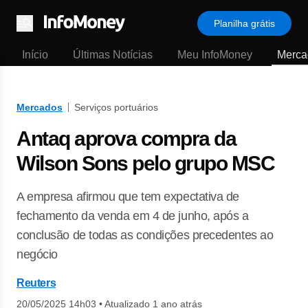
Planilha grátis
Menu
Início
Últimas Notícias
Meu InfoMoney
Merca
Mercados
Serviços portuários
Antaq aprova compra da
Wilson Sons pelo grupo MSC
A empresa afirmou que tem expectativa de
fechamento da venda em 4 de junho, após a
conclusão de todas as condições precedentes ao
negócio
Reuters
20/05/2025 14h03
•
Atualizado 1 ano atrás