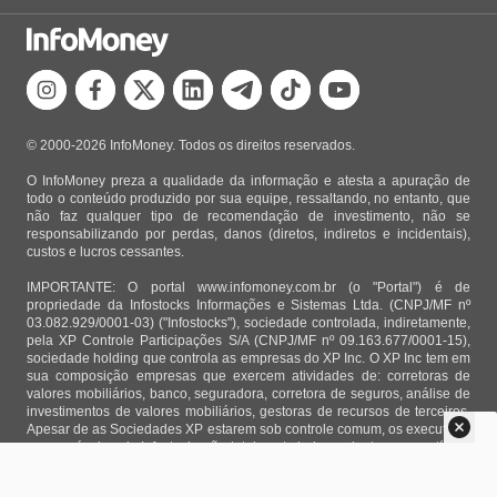
© 2000-2026 InfoMoney. Todos os direitos reservados.
O InfoMoney preza a qualidade da informação e atesta a apuração de
todo o conteúdo produzido por sua equipe, ressaltando, no entanto, que
não faz qualquer tipo de recomendação de investimento, não se
responsabilizando por perdas, danos (diretos, indiretos e incidentais),
custos e lucros cessantes.
IMPORTANTE: O portal www.infomoney.com.br (o "Portal") é de
propriedade da Infostocks Informações e Sistemas Ltda. (CNPJ/MF nº
03.082.929/0001-03) ("Infostocks"), sociedade controlada, indiretamente,
pela XP Controle Participações S/A (CNPJ/MF nº 09.163.677/0001-15),
sociedade holding que controla as empresas do XP Inc. O XP Inc tem em
sua composição empresas que exercem atividades de: corretoras de
valores mobiliários, banco, seguradora, corretora de seguros, análise de
investimentos de valores mobiliários, gestoras de recursos de terceiros.
Apesar de as Sociedades XP estarem sob controle comum, os executivos
responsáveis pela Infostocks são totalmente independentes e as notícias,
matérias e opiniões veiculadas no Portal não são, sob qualquer aspecto,
direcionadas e/ou influenciadas por relatórios de análise produzidos por