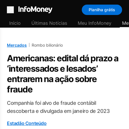
Planilha grátis
Menu
Início
Últimas Notícias
Meu InfoMoney
Me
Mercados
Rombo bilionário
Americanas: edital dá prazo a
‘interessados e lesados’
entrarem na ação sobre
fraude
Companhia foi alvo de fraude contábil
descoberta e divulgada em janeiro de 2023
Estadão Conteúdo