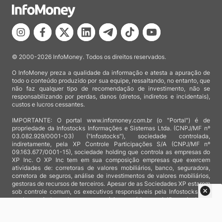
© 2000-2026 InfoMoney. Todos os direitos reservados.
O InfoMoney preza a qualidade da informação e atesta a apuração de
todo o conteúdo produzido por sua equipe, ressaltando, no entanto, que
não faz qualquer tipo de recomendação de investimento, não se
responsabilizando por perdas, danos (diretos, indiretos e incidentais),
custos e lucros cessantes.
IMPORTANTE: O portal www.infomoney.com.br (o "Portal") é de
propriedade da Infostocks Informações e Sistemas Ltda. (CNPJ/MF nº
03.082.929/0001-03) ("Infostocks"), sociedade controlada,
indiretamente, pela XP Controle Participações S/A (CNPJ/MF nº
09.163.677/0001-15), sociedade holding que controla as empresas do
XP Inc. O XP Inc tem em sua composição empresas que exercem
atividades de: corretoras de valores mobiliários, banco, seguradora,
corretora de seguros, análise de investimentos de valores mobiliários,
gestoras de recursos de terceiros. Apesar de as Sociedades XP estarem
sob controle comum, os executivos responsáveis pela Infostocks são
totalmente independentes e as notícias, matérias e opiniões veiculadas
no Portal não são, sob qualquer aspecto, direcionadas e/ou
influenciadas por relatórios de análise produzidos por áreas técnicas