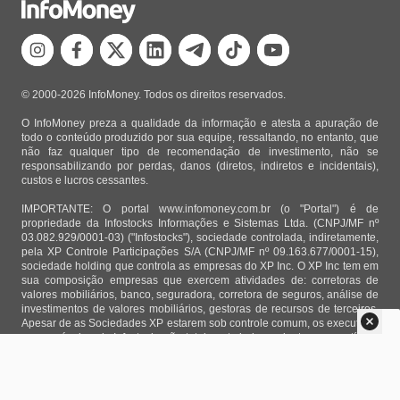
© 2000-2026 InfoMoney. Todos os direitos reservados.
O InfoMoney preza a qualidade da informação e atesta a apuração de
todo o conteúdo produzido por sua equipe, ressaltando, no entanto, que
não faz qualquer tipo de recomendação de investimento, não se
responsabilizando por perdas, danos (diretos, indiretos e incidentais),
custos e lucros cessantes.
IMPORTANTE: O portal www.infomoney.com.br (o "Portal") é de
propriedade da Infostocks Informações e Sistemas Ltda. (CNPJ/MF nº
03.082.929/0001-03) ("Infostocks"), sociedade controlada, indiretamente,
pela XP Controle Participações S/A (CNPJ/MF nº 09.163.677/0001-15),
sociedade holding que controla as empresas do XP Inc. O XP Inc tem em
sua composição empresas que exercem atividades de: corretoras de
valores mobiliários, banco, seguradora, corretora de seguros, análise de
investimentos de valores mobiliários, gestoras de recursos de terceiros.
Apesar de as Sociedades XP estarem sob controle comum, os executivos
responsáveis pela Infostocks são totalmente independentes e as notícias,
matérias e opiniões veiculadas no Portal não são, sob qualquer aspecto,
direcionadas e/ou influenciadas por relatórios de análise produzidos por
áreas técnicas das empresas do XP Inc, nem por decisões comerciais e
de negócio de tais sociedades, sendo produzidos de acordo com o juízo