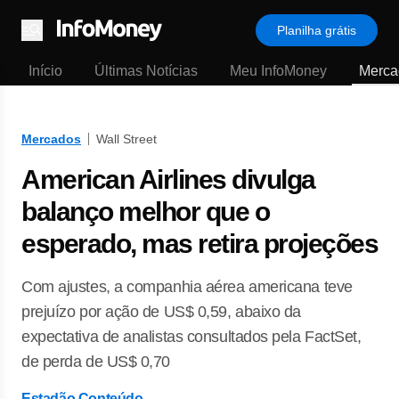
Planilha grátis
Menu
Início
Últimas Notícias
Meu InfoMoney
Merca
Mercados
Wall Street
American Airlines divulga
balanço melhor que o
esperado, mas retira projeções
Com ajustes, a companhia aérea americana teve
prejuízo por ação de US$ 0,59, abaixo da
expectativa de analistas consultados pela FactSet,
de perda de US$ 0,70
Estadão Conteúdo