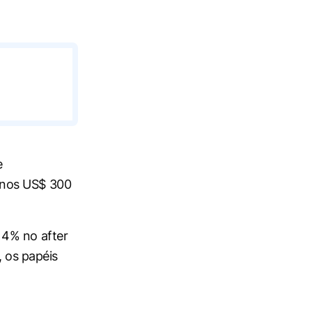
e
enos US$ 300
 4% no after
, os papéis