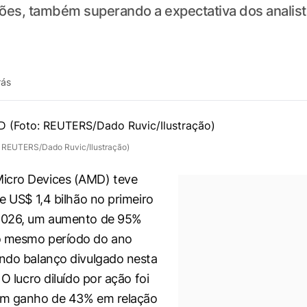
lhões, também superando a expectativa dos anali
rás
 REUTERS/Dado Ruvic/Ilustração)
icro Devices (AMD) teve
de US$ 1,4 bilhão no primeiro
 2026, um aumento de 95%
o mesmo período do ano
undo balanço divulgado nesta
. O lucro diluído por ação foi
 um ganho de 43% em relação