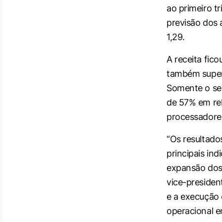
ao primeiro t
previsão dos 
1,29.
A receita fico
também supera
Somente o seg
de 57% em rel
processadores
“Os resultado
principais in
expansão dos l
vice-presiden
e a execução
operacional 