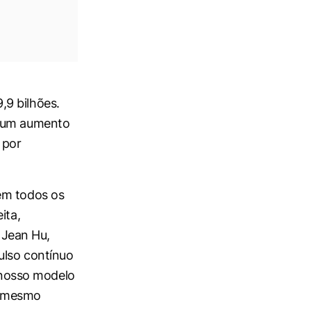
,9 bilhões.
, um aumento
 por
em todos os
ita,
u Jean Hu,
ulso contínuo
nosso modelo
o mesmo