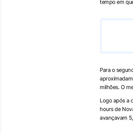
tempo em que 
Para o segund
aproximadame
milhões. O me
Logo após a d
hours de Nova
avançavam 5