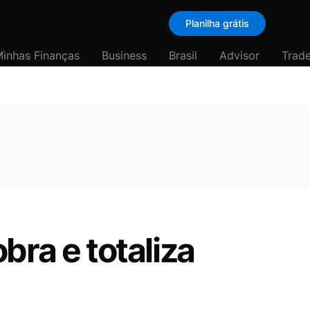
Planilha grátis
inhas Finanças
Business
Brasil
Advisor
Trade
bra e totaliza