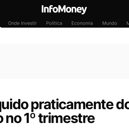
Onde Investir
Política
Economia
Mundo
M
quido praticamente do
 no 1º trimestre