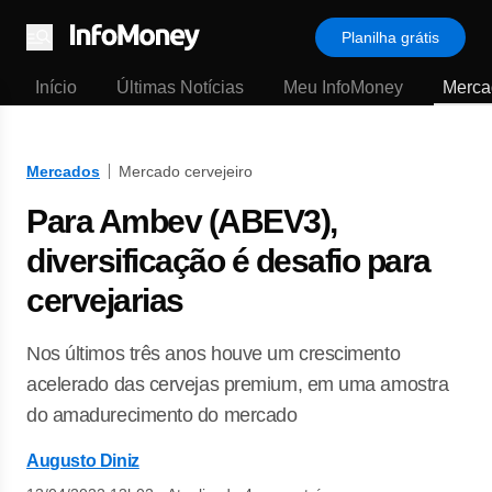
Planilha grátis
Menu
Início
Últimas Notícias
Meu InfoMoney
Merca
Mercados
Mercado cervejeiro
Para Ambev (ABEV3),
diversificação é desafio para
cervejarias
Nos últimos três anos houve um crescimento
acelerado das cervejas premium, em uma amostra
do amadurecimento do mercado
Augusto Diniz