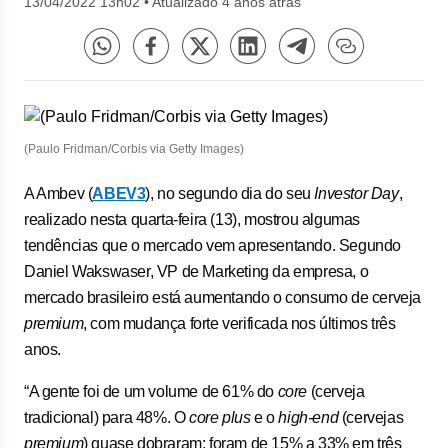
13/04/2022 13h02
•
Atualizado 4 anos atrás
(Paulo Fridman/Corbis via Getty Images)
A Ambev (
ABEV3
), no segundo dia do seu
Investor Day
,
realizado nesta quarta-feira (13), mostrou algumas
tendências que o mercado vem apresentando. Segundo
Daniel Wakswaser, VP de Marketing da empresa, o
mercado brasileiro está aumentando o consumo de cerveja
premium
, com mudança forte verificada nos últimos três
anos.
“A gente foi de um volume de 61% do
core
(cerveja
tradicional) para 48%. O
core plus
e o
high-end
(cervejas
premium
) quase dobraram: foram de 15% a 33% em três