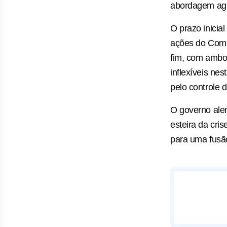
abordagem agre
O prazo inicial
ações do Com
‌fim, com amb
inflexíveis ne
pelo controle 
O governo ale
esteira da cri
para uma fusã