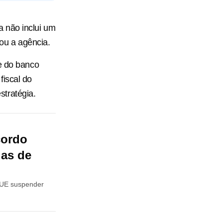
la não inclui um
ou a agência.
le do banco
fiscal do
stratégia.
cordo
las de
 UE suspender