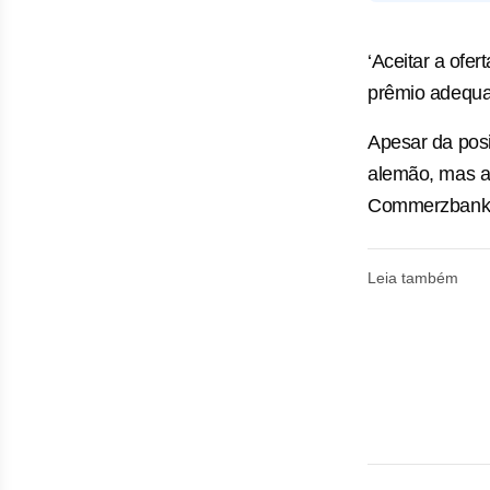
‘Aceitar ⁠a ‌of
prêmio adequa
Apesar da posi
alemão, mas a 
Commerzbank, q
Leia também