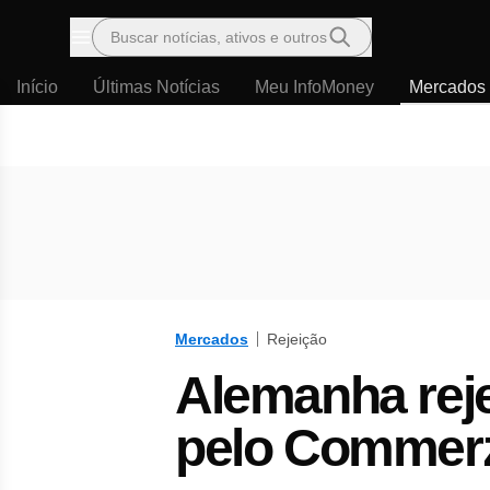
Buscar notícias, ativos e outros
Menu
Início
Últimas Notícias
Meu InfoMoney
Mercados
Mercados
Rejeição
Alemanha reje
pelo Commer