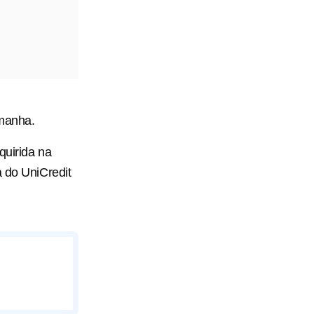
emanha.
uirida na
a do UniCredit