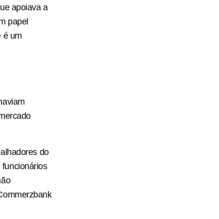
que apoiava a
m papel
e é um
 haviam
‌mercado
balhadores do
funcionários
não
do Commerzbank