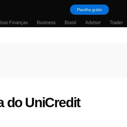
Planilha grátis
nhas Finanças
Business
Brasil
Advisor
Trader
a do UniCredit