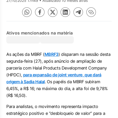
27/10/2025 17h49
•
Atualizado 10 meses atrás
Ativos mencionados na matéria
As ações da MBRF (
MBRF3
) disparam na sessão desta
segunda-feira (27), após anúncio de ampliação de
parceria com Halal Products Development Company
(HPDC),
para expansão de joint venture, que dará
origem à Sadia Halal
. Os papéis da MBRF subiram
6,45%, a R$ 16; na máxima do dia, a alta foi de 9,78%
(R$ 16,50).
Para analistas, o movimento representa impacto
estratégico positivo e “desbloqueio de valor” para a