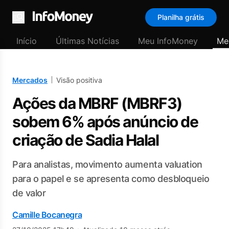
Planilha grátis
Menu
Início
Últimas Notícias
Meu InfoMoney
Me
Mercados
Visão positiva
Ações da MBRF (MBRF3)
sobem 6% após anúncio de
criação de Sadia Halal
Para analistas, movimento aumenta valuation
para o papel e se apresenta como desbloqueio
de valor
Camille Bocanegra