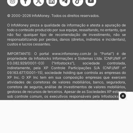
© 2000-2026 InfoMoney. Todos os direitos reservados.
O InfoMoney preza a qualidade da informação e atesta a apuração de
todo o conteúdo produzido por sua equipe, ressaltando, no entanto, que
não faz qualquer tipo de recomendação de investimento, não se
responsabilizando por perdas, danos (diretos, indiretos e incidentais),
custos e lucros cessantes.
IMPORTANTE: O portal www.infomoney.com.br (o "Portal") é de
propriedade da Infostocks Informações e Sistemas Ltda. (CNPJ/MF nº
03.082.929/0001-03) ("Infostocks"), sociedade controlada,
indiretamente, pela XP Controle Participações S/A (CNPJ/MF nº
09.163.677/0001-15), sociedade holding que controla as empresas do
XP Inc. O XP Inc tem em sua composição empresas que exercem
atividades de: corretoras de valores mobiliários, banco, seguradora,
corretora de seguros, análise de investimentos de valores mobiliários,
gestoras de recursos de terceiros. Apesar de as Sociedades XP estarem
sob controle comum, os executivos responsáveis pela Infostocks são
totalmente independentes e as notícias, matérias e opiniões veiculadas
no Portal não são, sob qualquer aspecto, direcionadas e/ou
influenciadas por relatórios de análise produzidos por áreas técnicas
das empresas do XP Inc, nem por decisões comerciais e de negócio de
tais sociedades, sendo produzidos de acordo com o juízo de valor e as
convicções próprias da equipe interna da Infostocks.