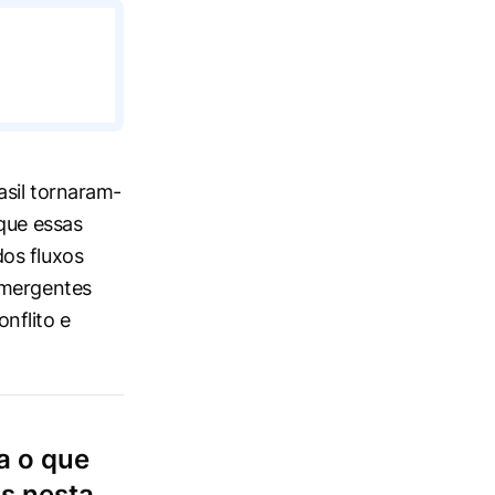
sil ‌tornaram-
 que essas
os fluxos
mergentes ​
nflito e
a o que
os nesta