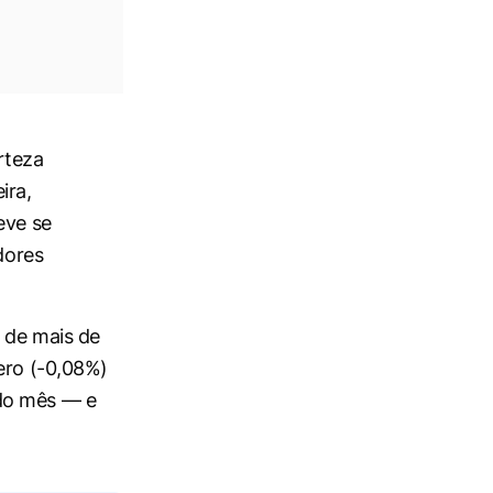
rteza
ira,
eve se
dores
a de mais de
zero (-0,08%)
 do mês — e