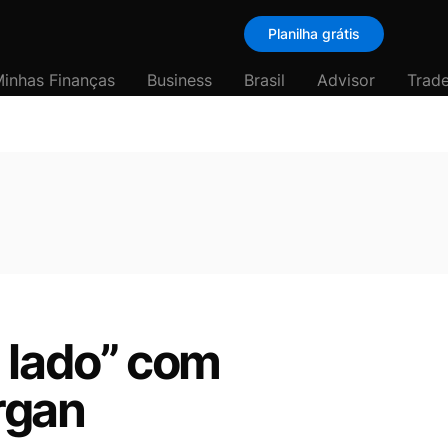
Planilha grátis
inhas Finanças
Business
Brasil
Advisor
Trade
 lado” com
organ