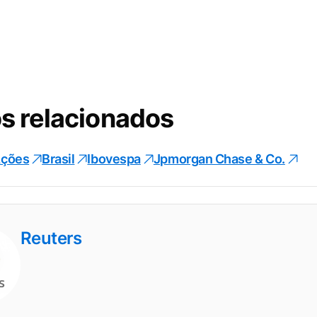
s relacionados
ções
Brasil
Ibovespa
Jpmorgan Chase & Co.
Reuters