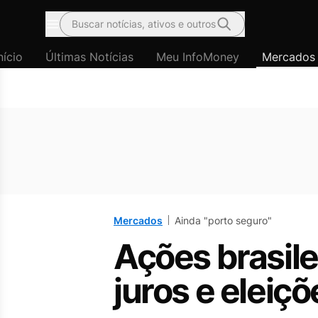
Buscar notícias, ativos e outros
Menu
nício
Últimas Notícias
Meu InfoMoney
Mercados
Mercados
Ainda "porto seguro"
Ações brasil
juros e eleiç