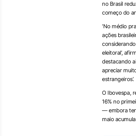
no Brasil redu
começo do a
‘No médio pra
ações brasile
considerando 
eleitoral’, af
destacando ai
apreciar muito
estrangeiros’.
O Ibovespa, r
16% no primei
— embora ten
maio acumula 