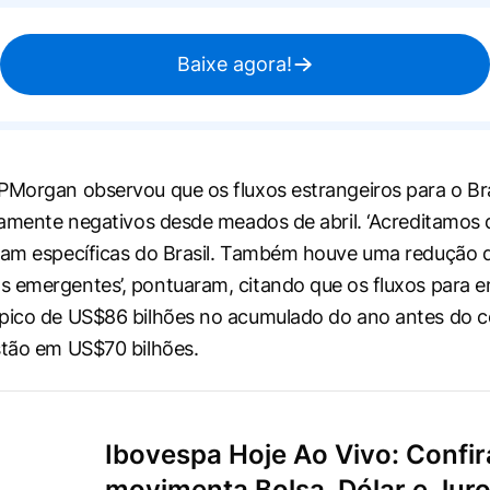
Baixe agora!
PMorgan observou que os fluxos estrangeiros para o Bra
ivamente negativos desde meados de ​abril. ‘Acreditamos
jam específicas do Brasil. Também houve uma redução d
 emergentes’, pontuaram, citando que os ⁠fluxos para e
​pico de US$86 bilhões no acumulado do ano antes do co
stão em US$70 bilhões.
Ibovespa Hoje Ao Vivo: Confir
movimenta Bolsa, Dólar e Jur