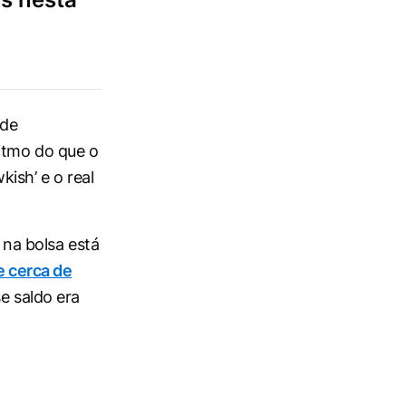
 de
itmo ​do que o
sh’ e o ​real
 na bolsa está
e cerca de
e saldo era