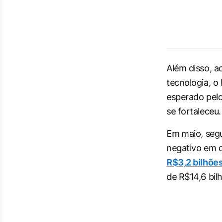
Além ​disso, 
tecnologia, o
esperado pelo
se fortaleceu.
Em ⁠maio, segu
negativo em q
R$3,2 bilhões
de R$14,6 bil