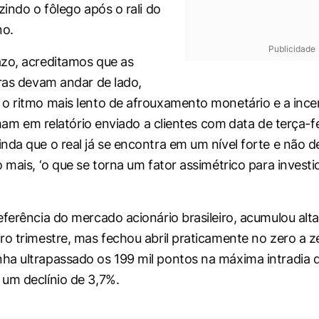
zindo o fôlego após o rali do
no.
Publicidade
zo, acreditamos que as
iras devam andar de lado,
o ritmo mais lento de afrouxamento monetário e ⁠a ‌ince
irmam em relatório enviado a clientes com ⁠data de terça-fe
nda que o real já se encontra em um nível forte e não d
 mais, ‘o que se torna um fator assimétrico para investi
eferência ​do mercado acionário brasileiro, acumulou alt
ro trimestre, mas fechou abril praticamente ​no zero a 
ha ultrapassado os 199 mil pontos na máxima intradia
um declínio de 3,7%.