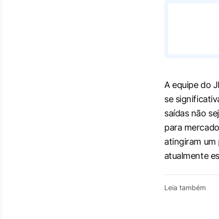
A equipe do J
se significat
saídas não se
para mercados
atingiram um 
⁠atualmente e
Leia também