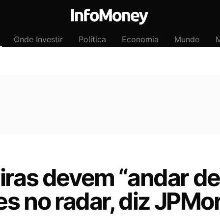
Onde Investir
Política
Economia
Mundo
M
eiras devem “andar de
ões no radar, diz JPM