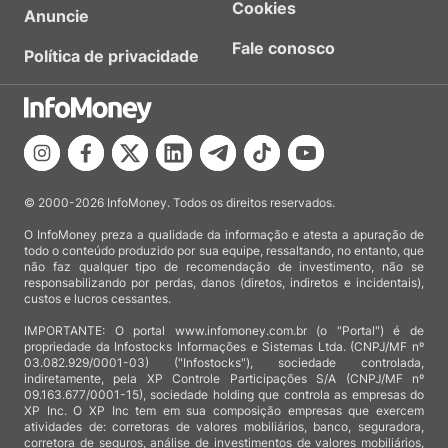
Cookies
Anuncie
Fale conosco
Política de privacidade
© 2000-2026 InfoMoney. Todos os direitos reservados.
O InfoMoney preza a qualidade da informação e atesta a apuração de
todo o conteúdo produzido por sua equipe, ressaltando, no entanto, que
não faz qualquer tipo de recomendação de investimento, não se
responsabilizando por perdas, danos (diretos, indiretos e incidentais),
custos e lucros cessantes.
IMPORTANTE: O portal www.infomoney.com.br (o "Portal") é de
propriedade da Infostocks Informações e Sistemas Ltda. (CNPJ/MF nº
03.082.929/0001-03) ("Infostocks"), sociedade controlada,
indiretamente, pela XP Controle Participações S/A (CNPJ/MF nº
09.163.677/0001-15), sociedade holding que controla as empresas do
XP Inc. O XP Inc tem em sua composição empresas que exercem
atividades de: corretoras de valores mobiliários, banco, seguradora,
corretora de seguros, análise de investimentos de valores mobiliários,