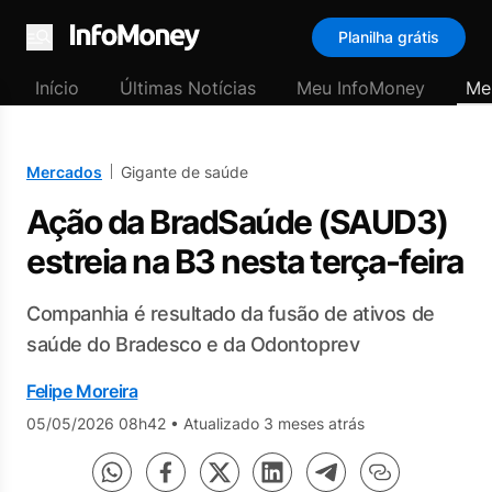
Planilha grátis
Menu
Início
Últimas Notícias
Meu InfoMoney
Me
Mercados
Gigante de saúde
Ação da BradSaúde (SAUD3)
estreia na B3 nesta terça-feira
Companhia é resultado da fusão de ativos de
saúde do Bradesco e da Odontoprev
Felipe Moreira
05/05/2026 08h42
•
Atualizado 3 meses atrás