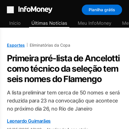
Planilha grátis
Menu
Início
Últimas Notícias
Meu InfoMoney
Me
Esportes
Eliminatórias da Copa
Primeira pré-lista de Ancelotti
como técnico da seleção tem
seis nomes do Flamengo
A lista preliminar tem cerca de 50 nomes e será
reduzida para 23 na convocação que acontece
no próximo dia 26, no Rio de Janeiro
Leonardo Guimarães