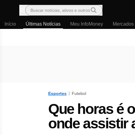
Buscar notícias, ativos e outros
Menu
Início
Últimas Notícias
Meu InfoMoney
Mercados
Esportes
Futebol
Que horas é 
onde assistir a