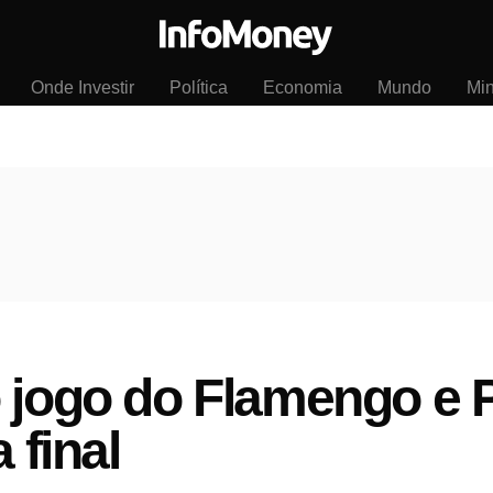
Onde Investir
Política
Economia
Mundo
Mi
o jogo do Flamengo e 
 final