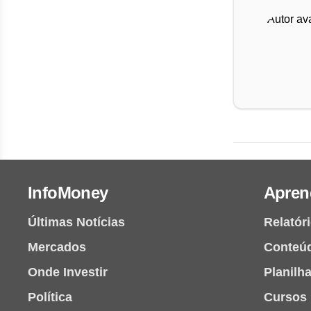
InfoMoney
Apren
Últimas Notícias
Relatór
Mercados
Conteú
Onde Investir
Planilh
Política
Cursos