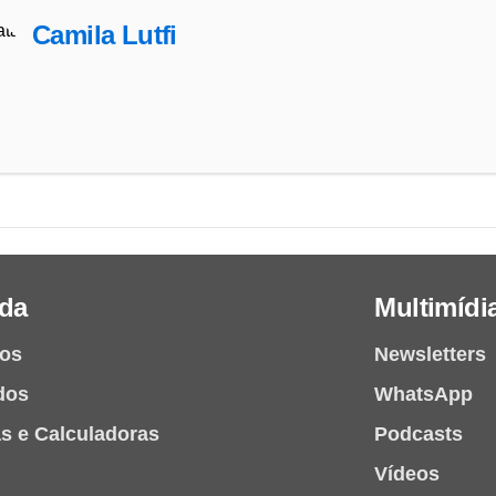
Camila Lutfi
da
Multimídi
ios
Newsletters
dos
WhatsApp
as e Calculadoras
Podcasts
Vídeos