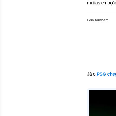
muitas emoçõ
Leia também
Já o
PSG cheg