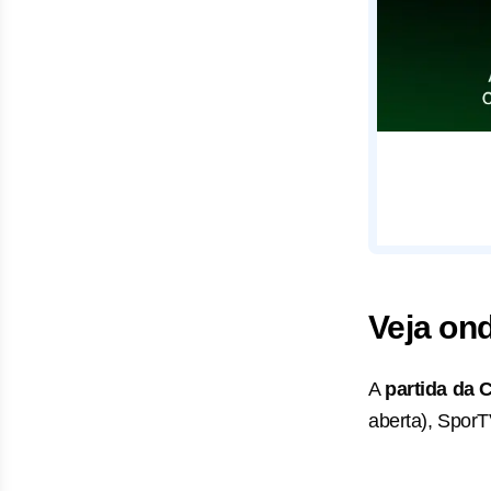
Veja on
A
partida
da C
aberta), SporT