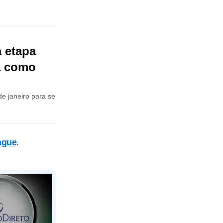
 etapa
a como
de janeiro para se
ague
.