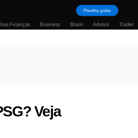
Planilha grátis
nhas Finanças
Business
Brasil
Advisor
Trader
PSG? Veja