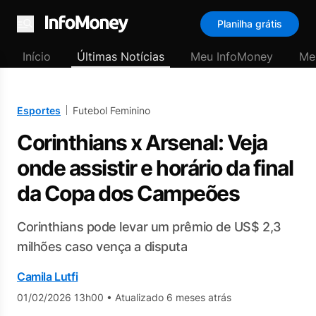
Planilha grátis
Menu
Início
Últimas Notícias
Meu InfoMoney
Me
Esportes
Futebol Feminino
Corinthians x Arsenal: Veja
onde assistir e horário da final
da Copa dos Campeões
Corinthians pode levar um prêmio de US$ 2,3
milhões caso vença a disputa
Camila Lutfi
01/02/2026 13h00
•
Atualizado 6 meses atrás