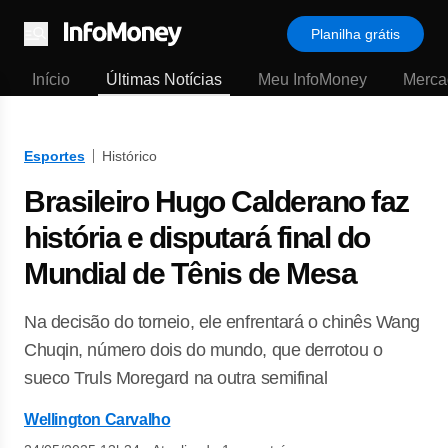
Planilha grátis
Menu
Início
Últimas Notícias
Meu InfoMoney
Merca
Esportes
Histórico
Brasileiro Hugo Calderano faz
história e disputará final do
Mundial de Tênis de Mesa
Na decisão do torneio, ele enfrentará o chinês Wang
Chuqin, número dois do mundo, que derrotou o
sueco Truls Moregard na outra semifinal
Wellington Carvalho