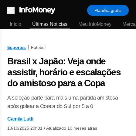
Planilha grátis
Menu
Início
Últimas Notícias
Meu InfoMoney
Merca
Esportes
Futebol
Brasil x Japão: Veja onde
assistir, horário e escalações
do amistoso para a Copa
A seleção parte para mais uma partida amistosa
após golear a Coreia do Sul por 5 a 0
Camila Lutfi
13/10/2025 20h01
•
Atualizado 10 meses atrás