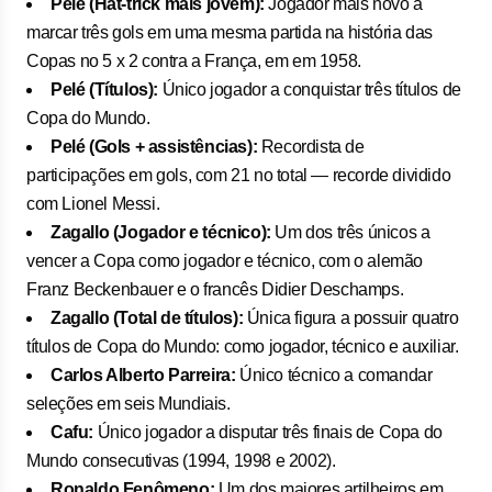
Pelé (Hat-trick mais jovem):
Jogador mais novo a
marcar três gols em uma mesma partida na história das
Copas no 5 x 2 contra a França, em em 1958.
Pelé (Títulos):
Único jogador a conquistar três títulos de
Copa do Mundo.
Pelé (Gols + assistências):
Recordista de
participações em gols, com 21 no total — recorde dividido
com Lionel Messi.
Zagallo (Jogador e técnico):
Um dos três únicos a
vencer a Copa como jogador e técnico, com o alemão
Franz Beckenbauer e o francês Didier Deschamps.
Zagallo (Total de títulos):
Única figura a possuir quatro
títulos de Copa do Mundo: como jogador, técnico e auxiliar.
Carlos Alberto Parreira:
Único técnico a comandar
seleções em seis Mundiais.
Cafu:
Único jogador a disputar três finais de Copa do
Mundo consecutivas (1994, 1998 e 2002).
Ronaldo Fenômeno:
Um dos maiores artilheiros em