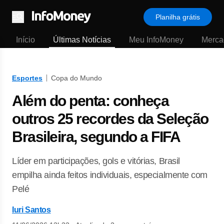
Planilha grátis
Menu
Início
Últimas Notícias
Meu InfoMoney
Merca
Esportes
Copa do Mundo
Além do penta: conheça
outros 25 recordes da Seleção
Brasileira, segundo a FIFA
Líder em participações, gols e vitórias, Brasil
empilha ainda feitos individuais, especialmente com
Pelé
Iuri Santos