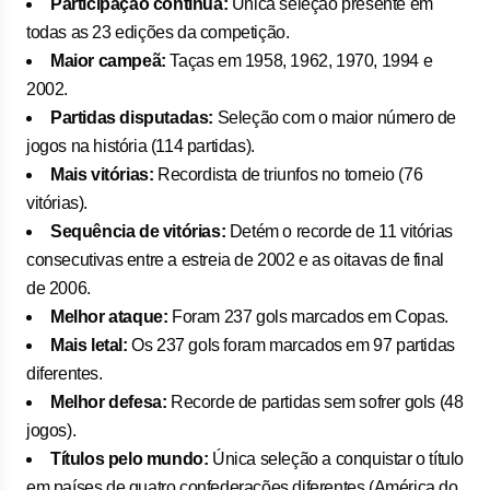
Participação contínua:
Única seleção presente em
todas as 23 edições da competição.
Maior campeã:
Taças em 1958, 1962, 1970, 1994 e
2002.
Partidas disputadas:
Seleção com o maior número de
jogos na história (114 partidas).
Mais vitórias:
Recordista de triunfos no torneio (76
vitórias).
Sequência de vitórias:
Detém o recorde de 11 vitórias
consecutivas entre a estreia de 2002 e as oitavas de final
de 2006.
Melhor ataque:
Foram 237 gols marcados em Copas.
Mais letal:
Os 237 gols foram marcados em 97 partidas
diferentes.
Melhor defesa:
Recorde de partidas sem sofrer gols (48
jogos).
Títulos pelo mundo:
Única seleção a conquistar o título
em países de quatro confederações diferentes (América do