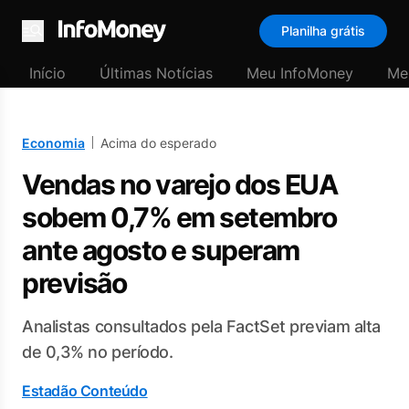
Planilha grátis
Menu
Início
Últimas Notícias
Meu InfoMoney
Me
Economia
Acima do esperado
Vendas no varejo dos EUA
sobem 0,7% em setembro
ante agosto e superam
previsão
Analistas consultados pela FactSet previam alta
de 0,3% no período.
Estadão Conteúdo