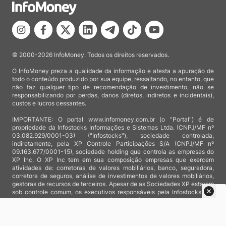
© 2000-2026 InfoMoney. Todos os direitos reservados.
O InfoMoney preza a qualidade da informação e atesta a apuração de
todo o conteúdo produzido por sua equipe, ressaltando, no entanto, que
não faz qualquer tipo de recomendação de investimento, não se
responsabilizando por perdas, danos (diretos, indiretos e incidentais),
custos e lucros cessantes.
IMPORTANTE: O portal www.infomoney.com.br (o "Portal") é de
propriedade da Infostocks Informações e Sistemas Ltda. (CNPJ/MF nº
03.082.929/0001-03) ("Infostocks"), sociedade controlada,
indiretamente, pela XP Controle Participações S/A (CNPJ/MF nº
09.163.677/0001-15), sociedade holding que controla as empresas do
XP Inc. O XP Inc tem em sua composição empresas que exercem
atividades de: corretoras de valores mobiliários, banco, seguradora,
corretora de seguros, análise de investimentos de valores mobiliários,
gestoras de recursos de terceiros. Apesar de as Sociedades XP estarem
sob controle comum, os executivos responsáveis pela Infostocks são
totalmente independentes e as notícias, matérias e opiniões veiculadas
no Portal não são, sob qualquer aspecto, direcionadas e/ou
influenciadas por relatórios de análise produzidos por áreas técnicas
das empresas do XP Inc, nem por decisões comerciais e de negócio de