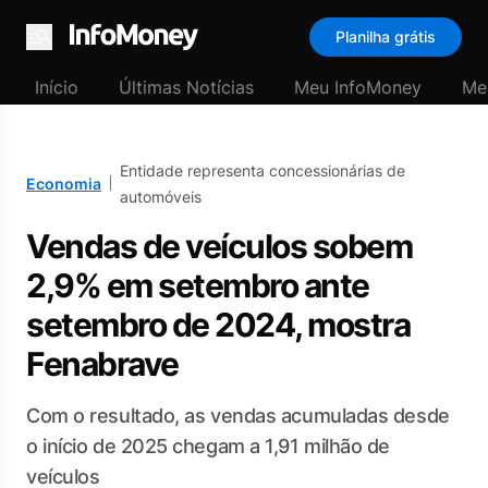
Planilha grátis
Menu
Início
Últimas Notícias
Meu InfoMoney
Me
Entidade representa concessionárias de
Economia
automóveis
Vendas de veículos sobem
2,9% em setembro ante
setembro de 2024, mostra
Fenabrave
Com o resultado, as vendas acumuladas desde
o início de 2025 chegam a 1,91 milhão de
veículos