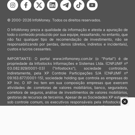
© 2000-2026 InfoMoney. Todos os direitos reservados.
O InfoMoney preza a qualidade da informação e atesta a apuração de
todo o conteúdo produzido por sua equipe, ressaltando, no entanto, que
não faz qualquer tipo de recomendação de investimento, não se
responsabilizando por perdas, danos (diretos, indiretos e incidentais),
custos e lucros cessantes.
IMPORTANTE: O portal www.infomoney.com.br (o "Portal") é de
propriedade da Infostocks Informações e Sistemas Ltda. (CNPJ/MF nº
03.082.929/0001-03) ("Infostocks"), sociedade controlada,
indiretamente, pela XP Controle Participações S/A (CNPJ/MF nº
09.163.677/0001-15), sociedade holding que controla as empresas do
XP Inc. O XP Inc tem em sua composição empresas que exercem
atividades de: corretoras de valores mobiliários, banco, seguradora,
corretora de seguros, análise de investimentos de valores mobiliários,
gestoras de recursos de terceiros. Apesar de as Sociedades XP estarem
sob controle comum, os executivos responsáveis pela Infostocks são
totalmente independentes e as notícias, matérias e opiniões veiculadas
no Portal não são, sob qualquer aspecto, direcionadas e/ou
influenciadas por relatórios de análise produzidos por áreas técnicas
das empresas do XP Inc, nem por decisões comerciais e de negócio de
tais sociedades, sendo produzidos de acordo com o juízo de valor e as
convicções próprias da equipe interna da Infostocks.