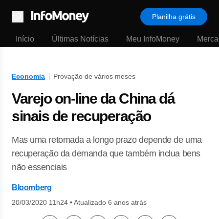
Planilha grátis
Menu
Início
Últimas Notícias
Meu InfoMoney
Merca
Economia
Provação de vários meses
Varejo on-line da China dá
sinais de recuperação
Mas uma retomada a longo prazo depende de uma
recuperação da demanda que também inclua bens
não essenciais
Bloomberg
20/03/2020 11h24
•
Atualizado 6 anos atrás