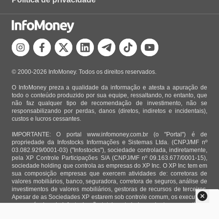
© 2000-2026 InfoMoney. Todos os direitos reservados.
O InfoMoney preza a qualidade da informação e atesta a apuração de
todo o conteúdo produzido por sua equipe, ressaltando, no entanto, que
não faz qualquer tipo de recomendação de investimento, não se
responsabilizando por perdas, danos (diretos, indiretos e incidentais),
custos e lucros cessantes.
IMPORTANTE: O portal www.infomoney.com.br (o "Portal") é de
propriedade da Infostocks Informações e Sistemas Ltda. (CNPJ/MF nº
03.082.929/0001-03) ("Infostocks"), sociedade controlada, indiretamente,
pela XP Controle Participações S/A (CNPJ/MF nº 09.163.677/0001-15),
sociedade holding que controla as empresas do XP Inc. O XP Inc tem em
sua composição empresas que exercem atividades de: corretoras de
valores mobiliários, banco, seguradora, corretora de seguros, análise de
investimentos de valores mobiliários, gestoras de recursos de terceiros.
Apesar de as Sociedades XP estarem sob controle comum, os executivos
responsáveis pela Infostocks são totalmente independentes e as notícias,
matérias e opiniões veiculadas no Portal não são, sob qualquer aspecto,