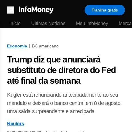
Planilha grátis
Menu
Início
Últimas Notícias
Meu InfoMoney
Merca
Economia
BC americano
Trump diz que anunciará
substituto de diretora do Fed
até final da semana
Kugler está renunciando antecipadamente ao seu
mandato e deixará o banco central em 8 de agosto,
uma saída surpreendente e antecipada
Reuters