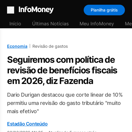
Planilha grátis
Menu
Início
Últimas Notícias
Meu InfoMoney
Me
Economia
Revisão de gastos
Seguiremos com política de
revisão de benefícios fiscais
em 2026, diz Fazenda
Dario Durigan destacou que corte linear de 10%
permitiu uma revisão do gasto tributário "muito
mais efetivo"
Estadão Conteúdo