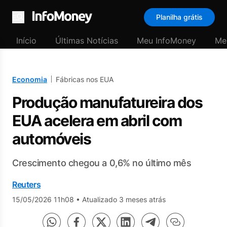
Planilha grátis
Menu
Início
Últimas Notícias
Meu InfoMoney
Me
Economia
Fábricas nos EUA
Produção manufatureira dos
EUA acelera em abril com
automóveis
Crescimento chegou a 0,6% no último mês
Reuters
15/05/2026 11h08
•
Atualizado 3 meses atrás