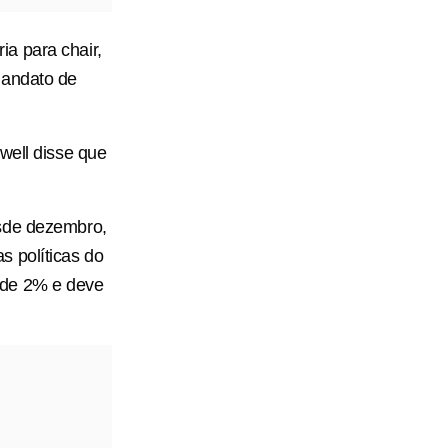
a para chair,
mandato de
well disse que
esde dezembro,
s políticas do
 de 2% e deve