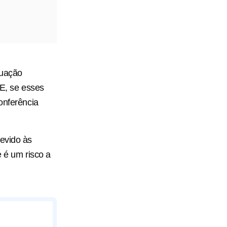
tuação
E, se esses
onferência
devido às
e é um risco a