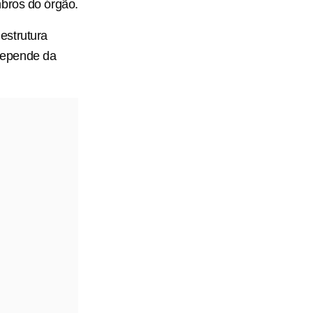
mbros do órgão.
estrutura
depende da