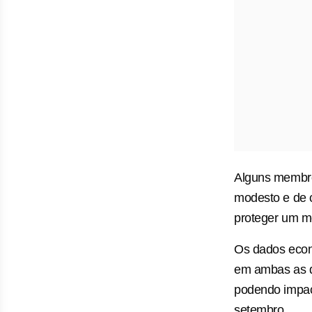
Alguns membros
modesto e de c
proteger um m
Os dados econ
em ambas as d
podendo impact
setembro.