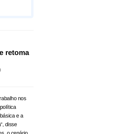
e retoma
l
rabalho nos
olítica
 básica e a
”, disse
s, o cenário