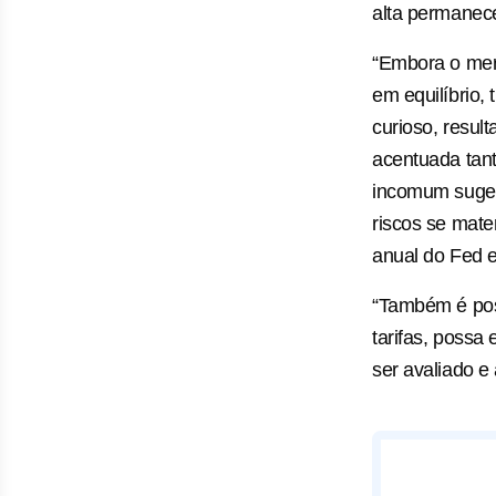
alta permanec
“Embora o mer
em equilíbrio, 
curioso, resul
acentuada tant
incomum suger
riscos se mate
anual do Fed 
“Também é poss
tarifas, possa
ser avaliado e