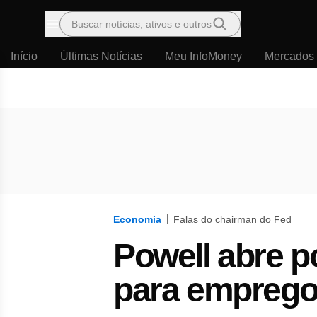
Buscar notícias, ativos e outros
Menu
Início
Últimas Notícias
Meu InfoMoney
Mercados
Economia
Falas do chairman do Fed
Powell abre po
para emprego