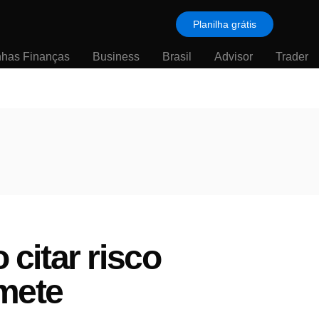
Planilha grátis
nhas Finanças
Business
Brasil
Advisor
Trader
 citar risco
mete