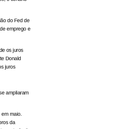
ião do Fed de
 de emprego e
de os juros
te Donald
os juros
 se ampliaram
o em maio.
bros da