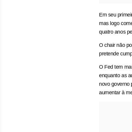
Em seu primeir
mas logo começ
quatro anos pe
O chair não po
pretende cump
O Fed tem man
enquanto as au
novo governo 
aumentar à me