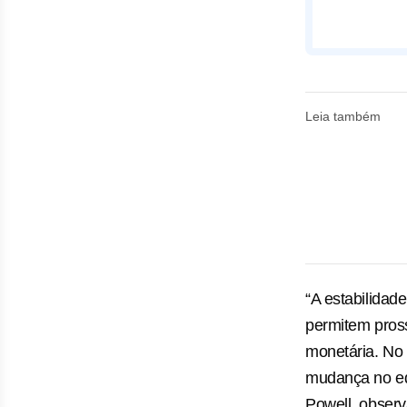
Leia também
“A estabilidad
permitem pros
monetária. No e
mudança no equ
Powell, observ