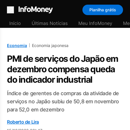
Planilha grátis
Menu
Início
Últimas Notícias
Meu InfoMoney
Me
Economia
Economia japonesa
PMI de serviços do Japão em
dezembro compensa queda
do indicador industrial
Índice de gerentes de compras da atividade de
serviços no Japão subiu de 50,8 em novembro
para 52,0 em dezembro
Roberto de Lira