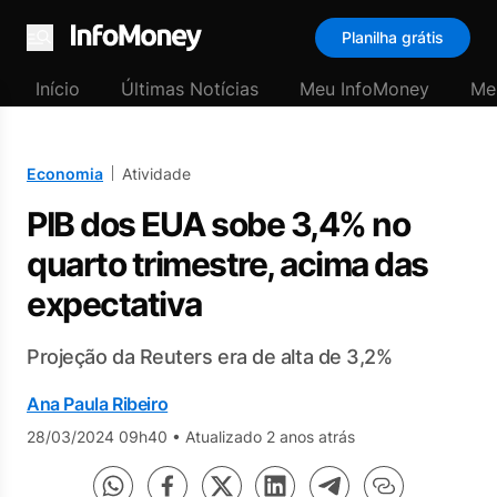
Planilha grátis
Menu
Início
Últimas Notícias
Meu InfoMoney
Me
Economia
Atividade
PIB dos EUA sobe 3,4% no
quarto trimestre, acima das
expectativa
Projeção da Reuters era de alta de 3,2%
Ana Paula Ribeiro
28/03/2024 09h40
•
Atualizado 2 anos atrás