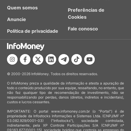
Quem somos
Preferências de
Cookies
Anuncie
Fale conosco
Política de privacidade
© 2000-2026 InfoMoney. Todos os direitos reservados.
O InfoMoney preza a qualidade da informação e atesta a apuração de
todo o conteúdo produzido por sua equipe, ressaltando, no entanto, que
não faz qualquer tipo de recomendação de investimento, não se
responsabilizando por perdas, danos (diretos, indiretos e incidentais),
custos e lucros cessantes.
IMPORTANTE: O portal www.infomoney.com.br (o "Portal") é de
propriedade da Infostocks Informações e Sistemas Ltda. (CNPJ/MF nº
03.082.929/0001-03) ("Infostocks"), sociedade controlada,
indiretamente, pela XP Controle Participações S/A (CNPJ/MF nº
09.163.677/0001-15), sociedade holding que controla as empresas do