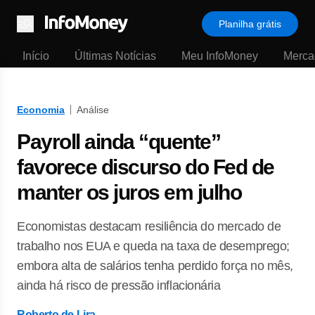
Planilha grátis
Menu
Início
Últimas Notícias
Meu InfoMoney
Merca
Economia
Análise
Payroll ainda “quente”
favorece discurso do Fed de
manter os juros em julho
Economistas destacam resiliência do mercado de
trabalho nos EUA e queda na taxa de desemprego;
embora alta de salários tenha perdido força no mês,
ainda há risco de pressão inflacionária
Roberto de Lira