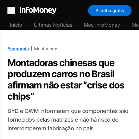
Planilha grátis
Menu
Início
Últimas Notícias
Meu InfoMoney
Me
Economia
Montadoras
Montadoras chinesas que
produzem carros no Brasil
afirmam não estar “crise dos
chips”
BYD e GWM informaram que componentes são
fornecidos pelas matrizes e não há risco de
interromperem fabricação no país