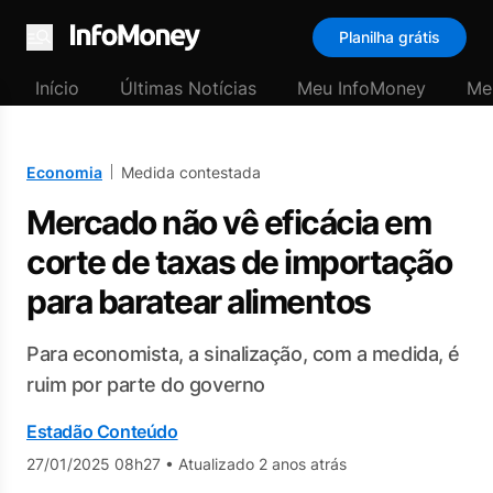
Planilha grátis
Menu
Início
Últimas Notícias
Meu InfoMoney
Me
Economia
Medida contestada
Mercado não vê eficácia em
corte de taxas de importação
para baratear alimentos
Para economista, a sinalização, com a medida, é
ruim por parte do governo
Estadão Conteúdo
27/01/2025 08h27
•
Atualizado 2 anos atrás