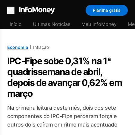
Planilha grátis
Menu
Início
Últimas Notícias
Meu InfoMoney
Me
Economia
Inflação
IPC-Fipe sobe 0,31% na 1ª
quadrissemana de abril,
depois de avançar 0,62% em
março
Na primeira leitura deste mês, dois dos sete
componentes do IPC-Fipe perderam força e
outros dois caíram em ritmo mais acentuado