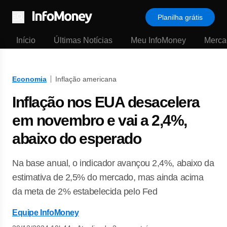
Planilha grátis
Menu
Início
Últimas Notícias
Meu InfoMoney
Merca
Economia
Inflação americana
Inflação nos EUA desacelera
em novembro e vai a 2,4%,
abaixo do esperado
Na base anual, o indicador avançou 2,4%, abaixo da
estimativa de 2,5% do mercado, mas ainda acima
da meta de 2% estabelecida pelo Fed
Equipe InfoMoney