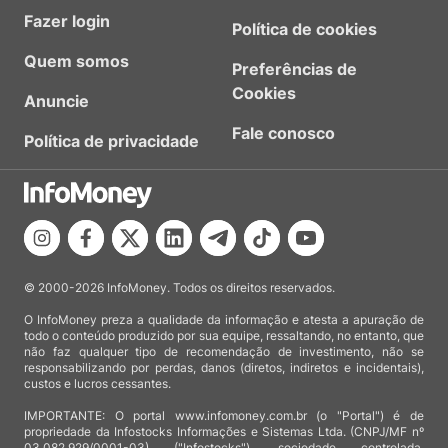
Fazer login
Política de cookies
Quem somos
Preferências de
Cookies
Anuncie
Fale conosco
Política de privacidade
© 2000-2026 InfoMoney. Todos os direitos reservados.
O InfoMoney preza a qualidade da informação e atesta a apuração de
todo o conteúdo produzido por sua equipe, ressaltando, no entanto, que
não faz qualquer tipo de recomendação de investimento, não se
responsabilizando por perdas, danos (diretos, indiretos e incidentais),
custos e lucros cessantes.
IMPORTANTE: O portal www.infomoney.com.br (o "Portal") é de
propriedade da Infostocks Informações e Sistemas Ltda. (CNPJ/MF nº
03.082.929/0001-03) ("Infostocks"), sociedade controlada,