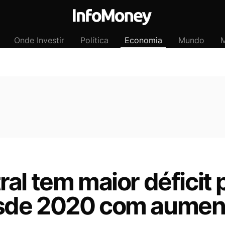
Onde Investir
Política
Economia
Mundo
M
al tem maior déficit 
sde 2020 com aument