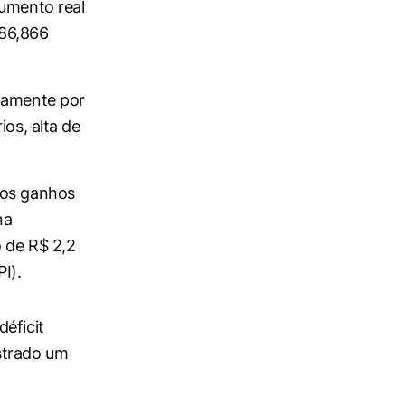
aumento real
186,866
riamente por
ios, alta de
nos ganhos
na
o de R$ 2,2
I).
éficit
strado um