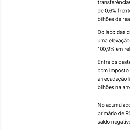
transferência
de 0,6% frent
bilhões de rea
Do lado das d
uma elevação 
100,9% em re
Entre os dest
com Imposto s
arrecadação l
bilhões na ar
No acumulado 
primário de R
saldo negativ