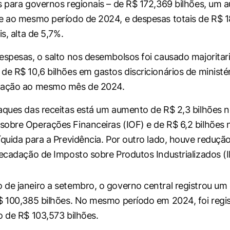
s para governos regionais – de R$ 172,369 bilhões, um 
e ao mesmo período de 2024, e despesas totais de R$ 
is, alta de 5,7%.
espesas, o salto nos desembolsos foi causado majorita
de R$ 10,6 bilhões em gastos discricionários de ministér
lação ao mesmo mês de 2024.
aques das receitas está um aumento de R$ 2,3 bilhões 
obre Operações Financeiras (IOF) e de R$ 6,2 bilhões 
íquida para a Previdência. Por outro lado, houve reduçã
recadação de Imposto sobre Produtos Industrializados (IP
de janeiro a setembro, o governo central registrou um d
$ 100,385 bilhões. No mesmo período em 2024, foi regi
o de R$ 103,573 bilhões.