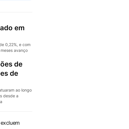
rado em
 de 0,22%, e com
2 meses avanço
hões de
ões de
 atuaram ao longo
as desde a
da
e excluem