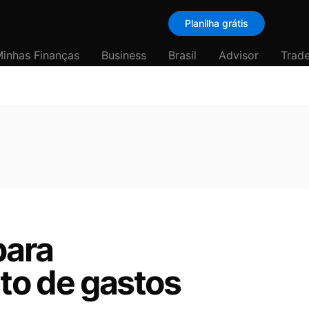
Planilha grátis
inhas Finanças
Business
Brasil
Advisor
Trade
para
o de gastos