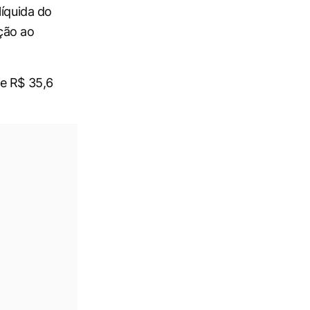
líquida do
ção ao
de R$ 35,6