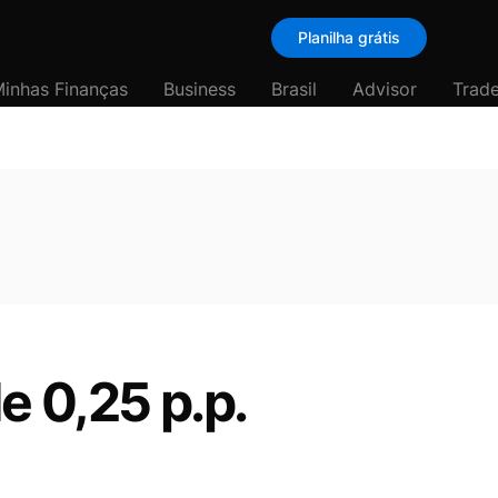
Planilha grátis
inhas Finanças
Business
Brasil
Advisor
Trade
e 0,25 p.p.