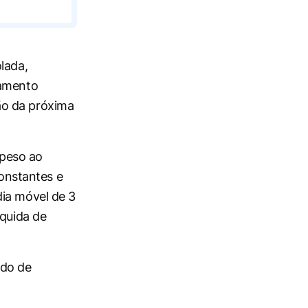
lada,
xamento
ão da próxima
 peso ao
constantes e
dia móvel de 3
íquida de
ado de