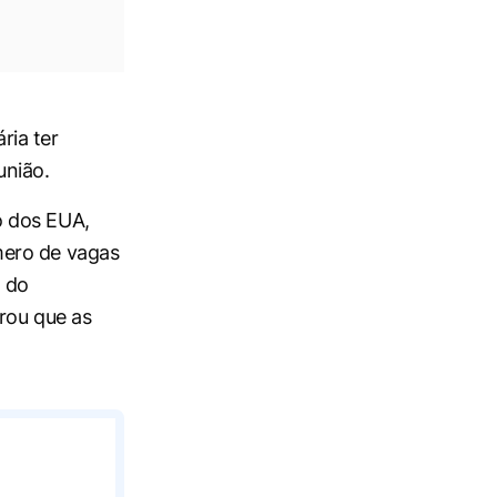
ria ter
união.
o dos EUA,
mero de vagas
 do
rou que as