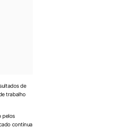
sultados de
de trabalho
 pelos
rcado continua