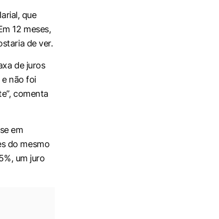
arial, que
 Em 12 meses,
staria de ver.
axa de juros
 e não foi
rte”, comenta
ase em
tes do mesmo
,5%, um juro