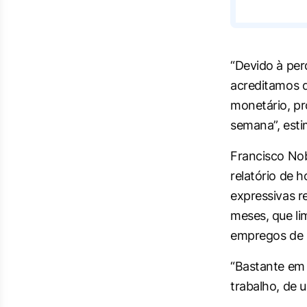
“Devido à per
acreditamos q
monetário, p
semana”, esti
Francisco Nobr
relatório de h
expressivas r
meses, que li
empregos de 
“Bastante em 
trabalho, de u