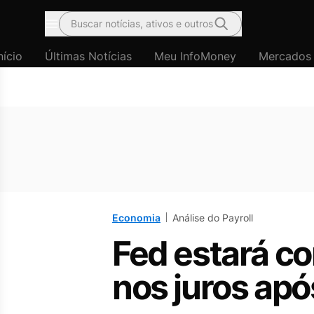
Buscar notícias, ativos e outros
Menu
nício
Últimas Notícias
Meu InfoMoney
Mercados
Economia
Análise do Payroll
Fed estará co
nos juros apó