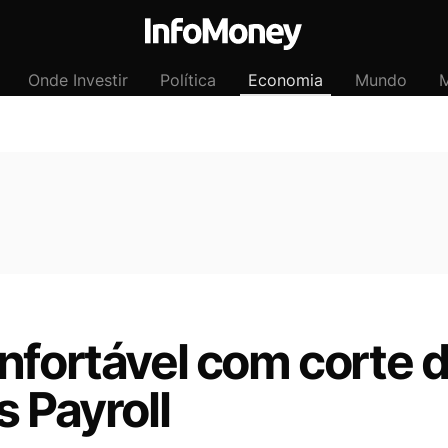
Onde Investir
Política
Economia
Mundo
M
nfortável com corte d
s Payroll