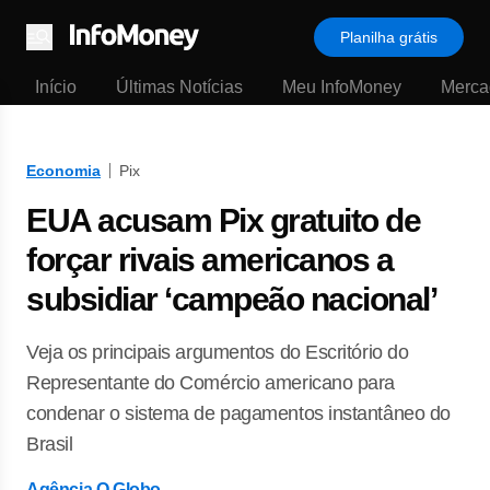
Planilha grátis
Menu
Início
Últimas Notícias
Meu InfoMoney
Merca
Economia
Pix
EUA acusam Pix gratuito de
forçar rivais americanos a
subsidiar ‘campeão nacional’
Veja os principais argumentos do Escritório do
Representante do Comércio americano para
condenar o sistema de pagamentos instantâneo do
Brasil
Agência O Globo