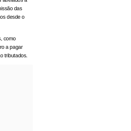
 atrelados à
missão das
nos desde o
s, como
uro a pagar
o tributados.