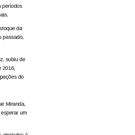
a períodos
ais.
estoque da
s passado,
z, subiu de
e 2016,
upações do
ue Miranda,
o esperar um