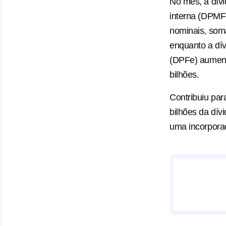
No mês, a dívid
interna (DPMF
nominais, soma
enquanto a dív
(DPFe) aument
bilhões.
Contribuiu par
bilhões da dívi
uma incorporaç