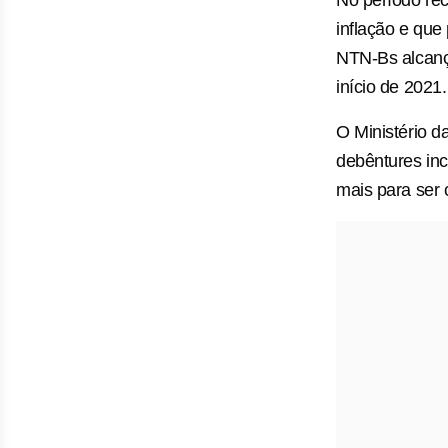
No período rec
inflação e que
NTN-Bs alcanç
início de 2021.
O Ministério d
debêntures inc
mais para ser 