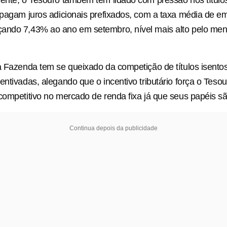
ente, o Tesouro também tem lidado com pressão nos títulos
 pagam juros adicionais prefixados, com a taxa média de e
ando 7,43% ao ano em setembro, nível mais alto pelo me
a Fazenda tem se queixado da competição de títulos isento
entivadas, alegando que o incentivo tributário força o Teso
competitivo no mercado de renda fixa já que seus papéis sã
Continua depois da publicidade