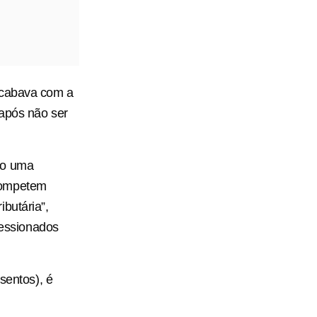
acabava com a
 após não ser
do uma
competem
butária”,
ressionados
sentos), é