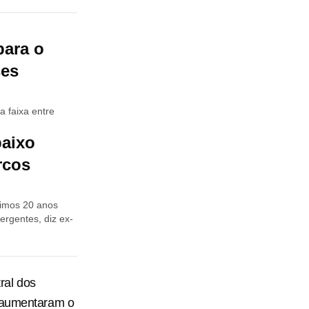
para o
es
a faixa entre
baixo
rcos
timos 20 anos
rgentes, diz ex-
ral dos
a aumentaram o