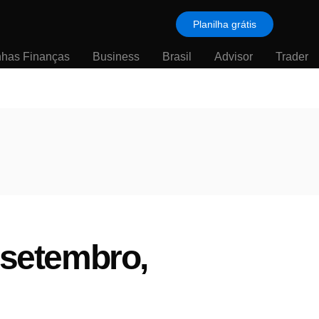
Planilha grátis
nhas Finanças
Business
Brasil
Advisor
Trader
 setembro,