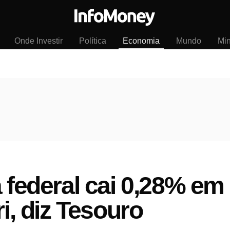
Onde Investir
Política
Economia
Mundo
Mi
a federal cai 0,28% em
ri, diz Tesouro