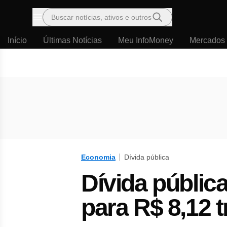
Buscar notícias, ativos e outros
Menu
Início
Últimas Notícias
Meu InfoMoney
Mercados
Economia
Dívida pública
Dívida públic
para R$ 8,12 t