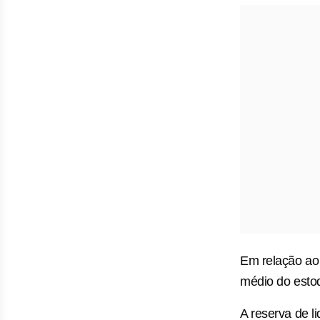
Em relação ao 
médio do esto
A reserva de l