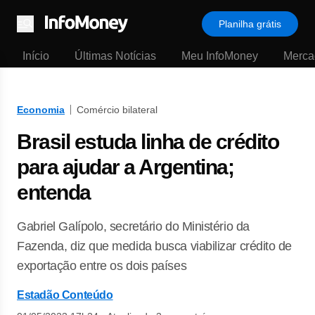
Planilha grátis
Menu
Início
Últimas Notícias
Meu InfoMoney
Merca
Economia
Comércio bilateral
Brasil estuda linha de crédito
para ajudar a Argentina;
entenda
Gabriel Galípolo, secretário do Ministério da
Fazenda, diz que medida busca viabilizar crédito de
exportação entre os dois países
Estadão Conteúdo